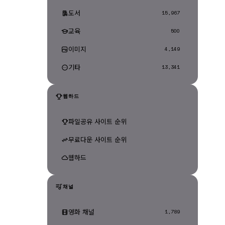
도서
15,967
교육
500
이미지
4,149
기타
13,341
웹하드
파일공유 사이트 순위
무료다운 사이트 순위
웹하드
채널
영화 채널
1,789