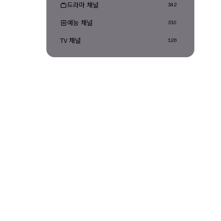
드라마 채널
342
예능 채널
310
TV 채널
126