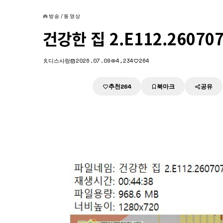
방송/동영상
건강한 집 2.E112.260707
디스사랑
2026.07.09
4,234
264
추천
북마크
공유
다운로드
264