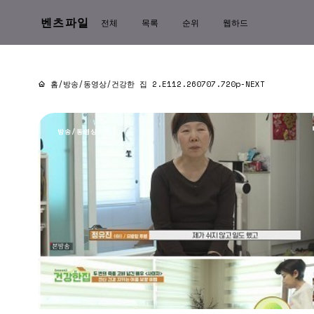
벤츠파일
전체
목록
순위
웹하드
홈
/
방송/동영상
/
건강한 집 2.E112.260707.720p-NEXT
방송/동영상