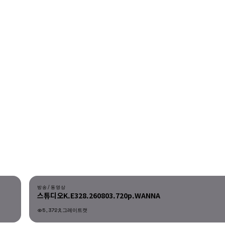
다운로드
방송/동영상
스튜디오K.E328.260803.720p.WANNA
5,372
그레이트캣