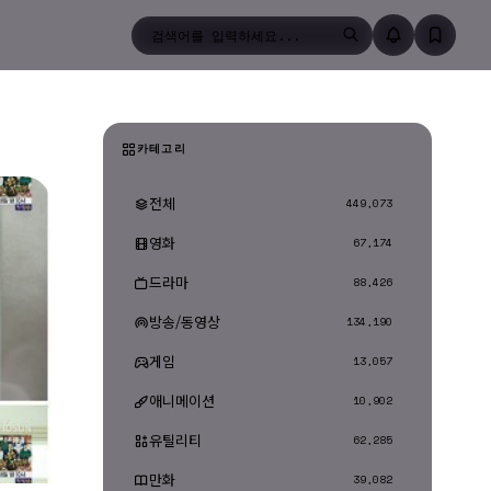
검색
카테고리
전체
449,073
영화
67,174
드라마
88,426
방송/동영상
134,190
게임
13,057
애니메이션
10,902
유틸리티
62,285
만화
39,082