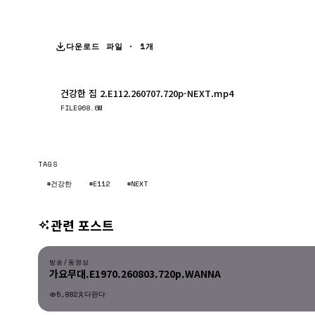
다운로드 파일 · 1개
건강한 집 2.E112.260707.720p-NEXT.mp4
FILE
968.6M
TAGS
#건강한
#E112
#NEXT
관련 포스트
방송/동영상
방송/동영상
가요무대.E1970.260803.720p.WANNA
5,882
다판다
방송/동영상