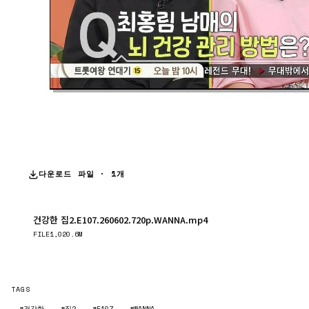
다운로드 파일 · 1개
건강한 집2.E107.260602.720p.WANNA.mp4
다운로드
FILE
1,020.6M
TAGS
#건강한
#집2
#E107
#WANNA