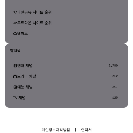
파일공유 사이트 순위
무료다운 사이트 순위
웹하드
채널
영화 채널
1,789
드라마 채널
342
예능 채널
310
TV 채널
126
개인정보처리방침
|
연락처