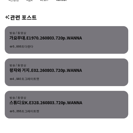
관련 포스트
방송/동영상
방송/동영상
가요무대.E1970.260803.720p.WANNA
5,866
다판다
방송/동영상
방송/동영상
왕자와 거지.E02.260803.720p.WANNA
4,940
그레이트캣
방송/동영상
방송/동영상
스튜디오K.E328.260803.720p.WANNA
5,355
그레이트캣