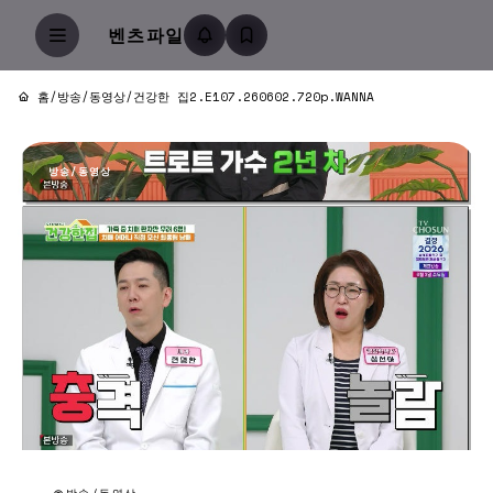
벤츠파일
홈
/
방송/동영상
/
건강한 집2.E107.260602.720p.WANNA
방송/동영상