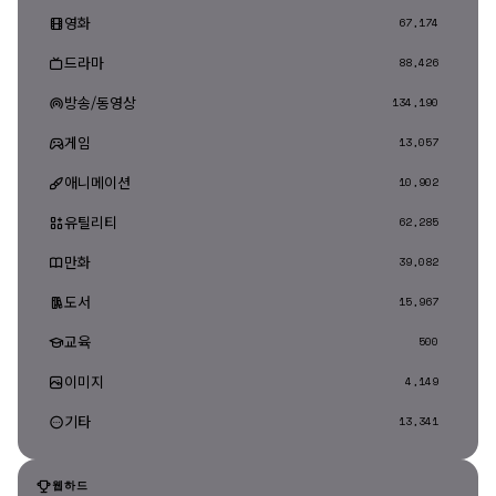
영화
67,174
드라마
88,426
방송/동영상
134,190
게임
13,057
애니메이션
10,902
유틸리티
62,285
만화
39,082
도서
15,967
교육
500
이미지
4,149
기타
13,341
웹하드