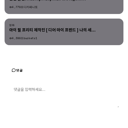
4,779
디카페나토
영화
영화
아이 필 프리티 제작진 [ 디어 마이 프렌드 ] 나의 세...
4,399
buckets1
댓글
댓글 입력
댓글 등록