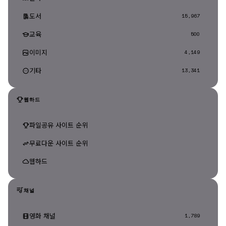
도서
15,967
교육
500
이미지
4,149
기타
13,341
웹하드
파일공유 사이트 순위
무료다운 사이트 순위
웹하드
채널
영화 채널
1,789