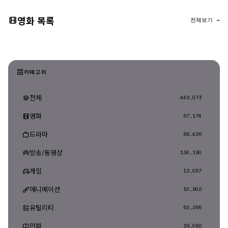
영화 목록
전체보기 →
카테고리
전체
449,073
영화
67,174
드라마
88,426
방송/동영상
134,190
게임
13,057
애니메이션
10,902
유틸리티
62,285
만화
39,082