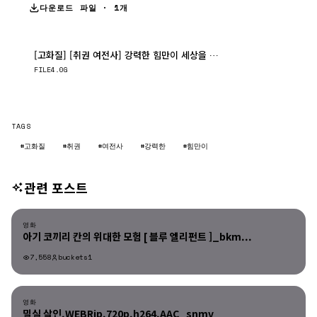
다운로드 파일 · 1개
[고화질] [취권 여전사] 강력한 힘만이 세상을 평정한다 1080p.HEVC-WANN..
다운로드
FILE
4.0G
TAGS
#고화질
#취권
#여전사
#강력한
#힘만이
관련 포스트
영화
영화
아기 코끼리 칸의 위대한 모험 [ 블루 엘리펀트 ]_bkm...
7,558
buckets1
영화
영화
밀실 살인.WEBRip.720p.h264.AAC_snmv