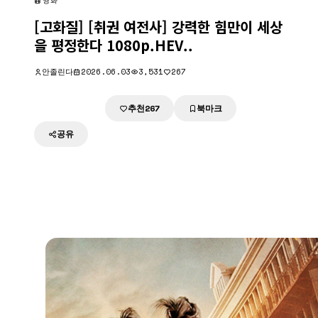
영화
[고화질] [취권 여전사] 강력한 힘만이 세상
을 평정한다 1080p.HEV..
안졸린다
2026.06.03
3,531
267
추천
북마크
다운로드
267
공유