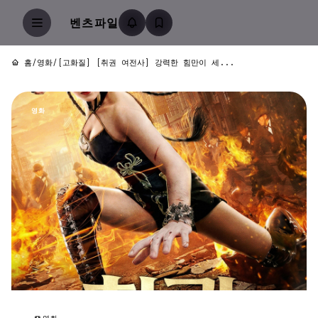
벤츠파일
홈
/
영화
/
[고화질] [취권 여전사] 강력한 힘만이 세...
영화