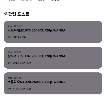
관련 포스트
방송/동영상
방송/동영상
가요무대.E1970.260803.720p.WANNA
5,886
다판다
방송/동영상
방송/동영상
왕자와 거지.E02.260803.720p.WANNA
4,961
그레이트캣
방송/동영상
방송/동영상
스튜디오K.E328.260803.720p.WANNA
5,375
그레이트캣