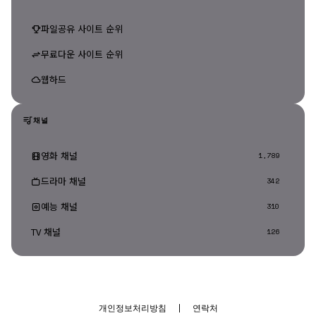
파일공유 사이트 순위
무료다운 사이트 순위
웹하드
채널
영화 채널
1,789
드라마 채널
342
예능 채널
310
TV 채널
126
개인정보처리방침
|
연락처