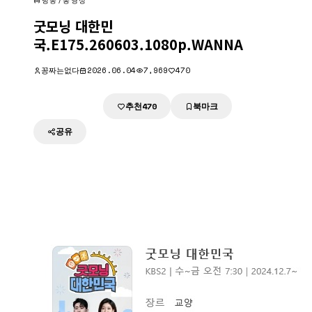
방송/동영상
굿모닝 대한민
국.E175.260603.1080p.WANNA
꽁짜는없다
2026.06.04
7,969
470
추천
북마크
다운로드
470
공유