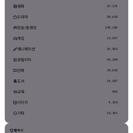
영화
67,174
드라마
88,426
방송/동영상
134,190
게임
13,057
애니메이션
10,902
유틸리티
62,285
만화
39,082
도서
15,967
교육
500
이미지
4,149
기타
13,341
웹하드