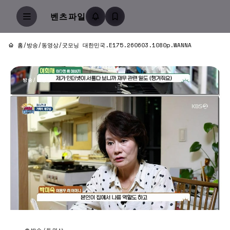
벤츠파일
홈
/
방송/동영상
/
굿모닝 대한민국.E175.260603.1080p.WANNA
방송/동영상