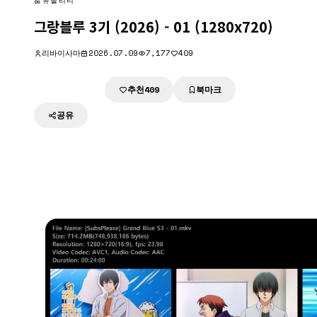
유틸리티
그랑블루 3기 (2026) - 01 (1280x720)
리바이사마
2026.07.09
7,177
409
추천
북마크
다운로드
409
공유