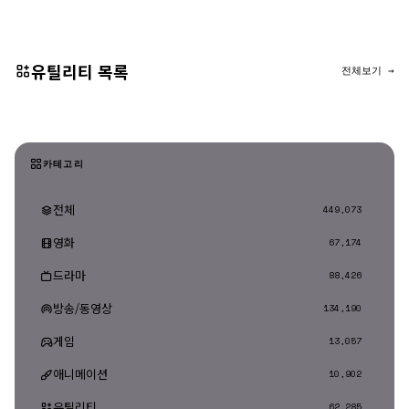
유틸리티 목록
전체보기 →
카테고리
전체
449,073
영화
67,174
드라마
88,426
방송/동영상
134,190
게임
13,057
애니메이션
10,902
유틸리티
62,285