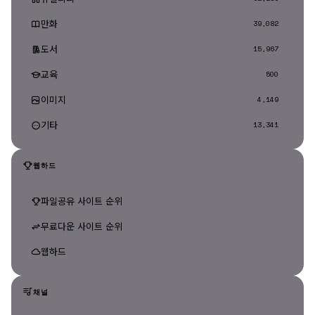
만화
39,082
도서
15,967
교육
500
이미지
4,149
기타
13,341
웹하드
파일공유 사이트 순위
무료다운 사이트 순위
웹하드
채널