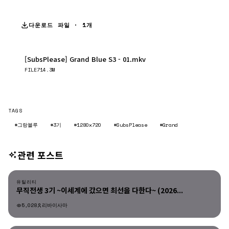
다운로드 파일 · 1개
[SubsPlease] Grand Blue S3 - 01.mkv
다운로드
FILE
714.3M
TAGS
#그랑블루
#3기
#1280x720
#SubsPlease
#Grand
관련 포스트
유틸리티
유틸리티
무직전생 3기 ~이세계에 갔으면 최선을 다한다~ (2026...
5,028
리바이사마
유틸리티