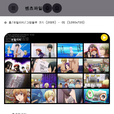
벤츠파일
홈
/
유틸리티
/
그랑블루 3기 (2026) - 01 (1280x720)
유틸리티