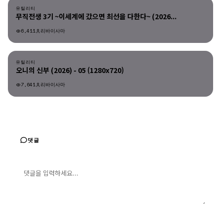
유틸리티
무직전생 3기 ~이세계에 갔으면 최선을 다한다~ (2026...
6,411
리바이사마
유틸리티
유틸리티
오니의 신부 (2026) - 05 (1280x720)
7,641
리바이사마
댓글
댓글 입력
댓글 등록