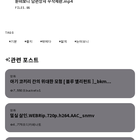
눈떠보니 남편상사 무삭제판.mp4
다운로드
FILE
1.9G
TAGS
#기분
#좋지
#밖에다
#쌀게
#눈떠보니
관련 포스트
영화
영화
아기 코끼리 칸의 위대한 모험 [ 블루 엘리펀트 ]_bkm...
7,550
buckets1
영화
영화
밀실 살인.WEBRip.720p.h264.AAC_snmv
4,776
디카페나토
영화