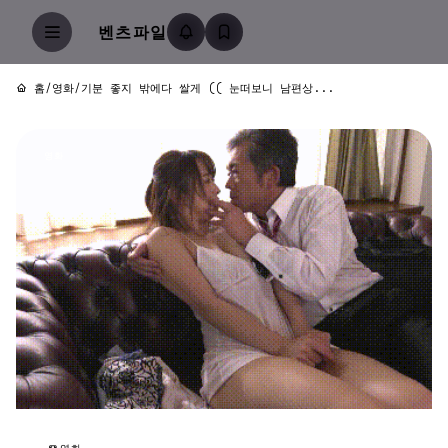
벤츠파일
홈
/
영화
/
기분 좋지 밖에다 쌀게 (( 눈떠보니 남편상...
영화