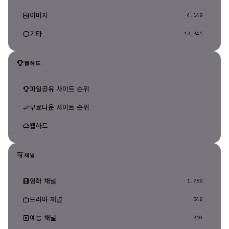
이미지
4,149
기타
13,341
웹하드
파일공유 사이트 순위
무료다운 사이트 순위
웹하드
채널
영화 채널
1,789
드라마 채널
342
예능 채널
310