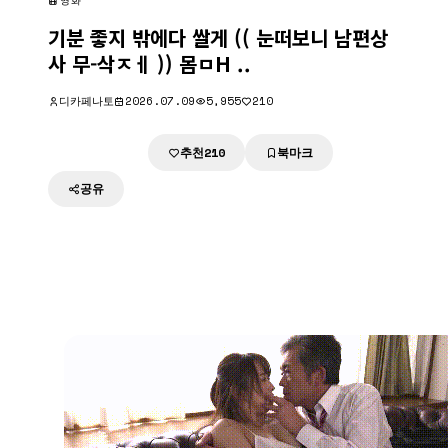
영화
기분 좋지 밖에다 쌀게 (( 눈떠보니 남편상
사 무-삭ㅈㅔ )) 몸ㅁH ..
디카페나토
2026.07.09
5,955
210
추천
북마크
다운로드
210
공유