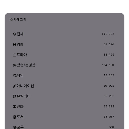
카테고리
전체
449,073
영화
67,174
드라마
88,426
방송/동영상
134,190
게임
13,057
애니메이션
10,902
유틸리티
62,285
만화
39,082
도서
15,967
교육
500