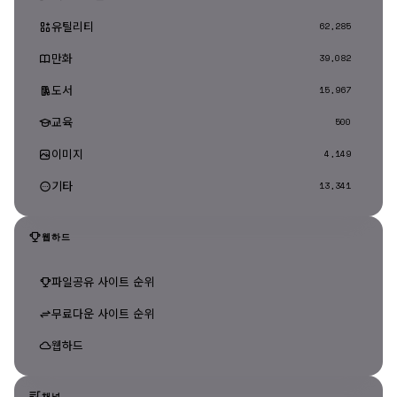
유틸리티
62,285
만화
39,082
도서
15,967
교육
500
이미지
4,149
기타
13,341
웹하드
파일공유 사이트 순위
무료다운 사이트 순위
웹하드
채널