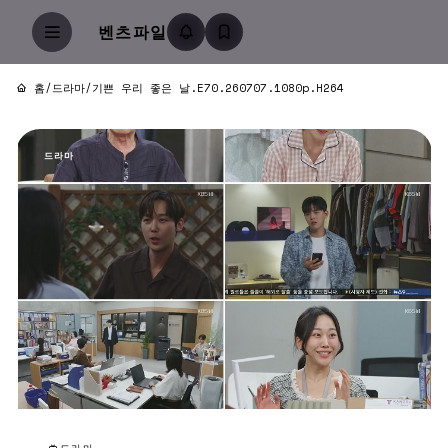
벤츠파일
홈
/
드라마
/
기쁜 우리 좋은 날.E70.260707.1080p.H264
드라마