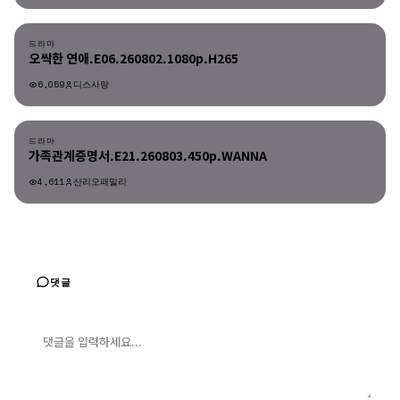
드라마
드라마
오싹한 연애.E06.260802.1080p.H265
6,059
디스사랑
드라마
드라마
가족관계증명서.E21.260803.450p.WANNA
4,611
산리오패밀리
댓글
댓글 입력