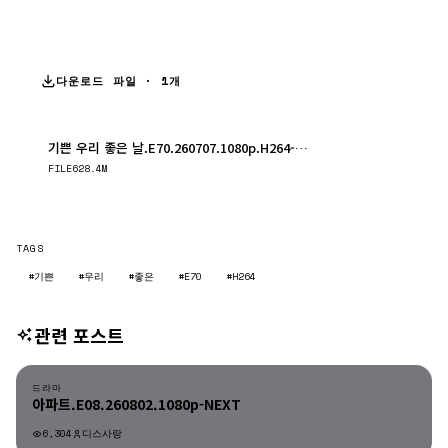
다운로드 파일 · 1개
기쁜 우리 좋은 날.E70.260707.1080p.H264-F1RST.mp4
다운로드
FILE
628.4M
TAGS
#기쁜
#우리
#좋은
#E70
#H264
관련 포스트
드라마
드라마
아파트.E08.260802.1080p-NEXT
6,304
디스사랑