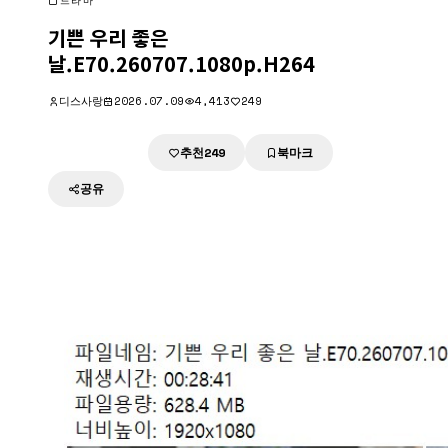
드라마
기쁜 우리 좋은
날.E70.260707.1080p.H264
디스사랑
2026.07.09
4,413
249
추천
북마크
다운로드
249
공유