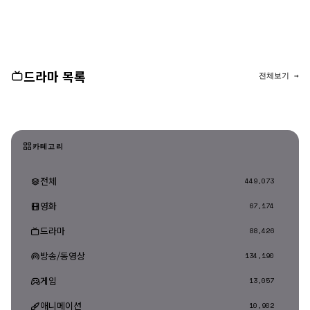
댓글 등록
드라마 목록
전체보기 →
카테고리
전체
449,073
영화
67,174
드라마
88,426
방송/동영상
134,190
게임
13,057
애니메이션
10,902