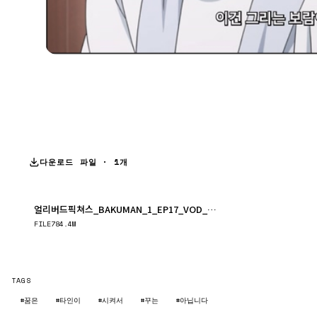
다운로드 파일 · 1개
얼리버드픽쳐스_BAKUMAN_1_EP17_VOD_MASTER.mp4
다운로드
FILE
784.4M
TAGS
#꿈은
#타인이
#시켜서
#꾸는
#아닙니다