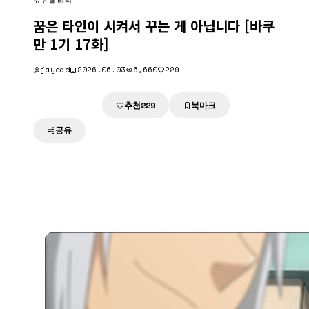
유틸리티
꿈은 타인이 시켜서 꾸는 게 아닙니다 [바쿠
만 1기 17화]
jayead
2026.06.03
6,660
229
추천
북마크
다운로드
229
공유