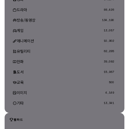
드라마
88,426
방송/동영상
134,190
게임
13,057
애니메이션
10,902
유틸리티
62,285
만화
39,082
도서
15,967
교육
500
이미지
4,149
기타
13,341
웹하드