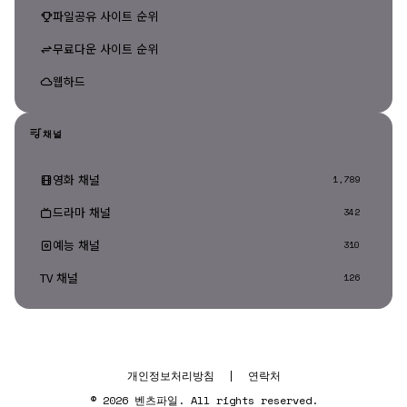
파일공유 사이트 순위
무료다운 사이트 순위
웹하드
채널
영화 채널
1,789
드라마 채널
342
예능 채널
310
TV 채널
126
개인정보처리방침
|
연락처
© 2026 벤츠파일. All rights reserved.