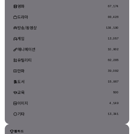
영화
67,174
드라마
88,426
방송/동영상
134,190
게임
13,057
애니메이션
10,902
유틸리티
62,285
만화
39,082
도서
15,967
교육
500
이미지
4,149
기타
13,341
웹하드