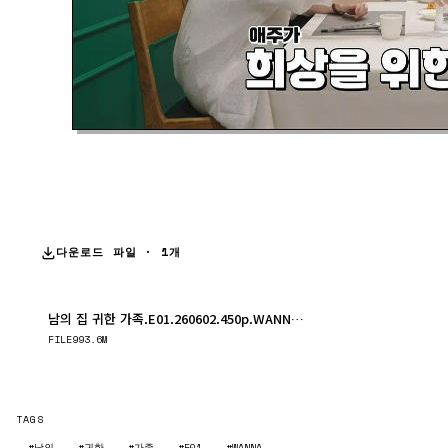
다운로드 파일 · 1개
남의 집 귀한 가족.E01.260602.450p.WANNA.mp4
다운로드
FILE
993.6M
TAGS
#남의
#귀한
#가족
#E01
#WANNA