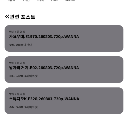
관련 포스트
방송/동영상
방송/동영상
가요무대.E1970.260803.720p.WANNA
5,856
다판다
방송/동영상
방송/동영상
왕자와 거지.E02.260803.720p.WANNA
4,932
그레이트캣
방송/동영상
방송/동영상
스튜디오K.E328.260803.720p.WANNA
5,346
그레이트캣