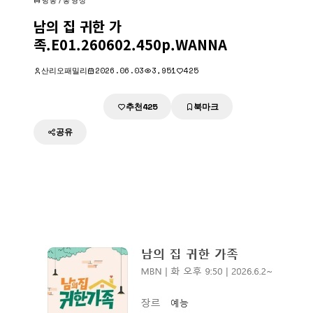
방송/동영상
남의 집 귀한 가
족.E01.260602.450p.WANNA
산리오패밀리
2026.06.03
3,951
425
추천
북마크
다운로드
425
공유