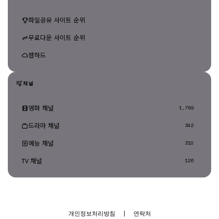
파일공유 사이트 순위
무료다운 사이트 순위
웹하드
채널
영화 채널
1,789
드라마 채널
342
예능 채널
310
TV 채널
126
개인정보처리방침
|
연락처