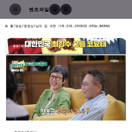
벤츠파일
홈
/
방송/동영상
/
남의 집 귀한 가족.E01.260602.450p.WANNA
방송/동영상