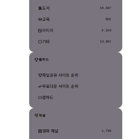
도서
15,967
교육
500
이미지
4,149
기타
13,341
웹하드
파일공유 사이트 순위
무료다운 사이트 순위
웹하드
채널
영화 채널
1,789