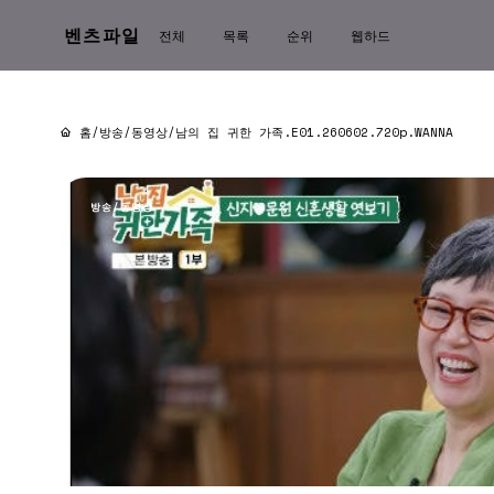
벤츠파일
전체
목록
순위
웹하드
홈
/
방송/동영상
/
남의 집 귀한 가족.E01.260602.720p.WANNA
방송/동영상