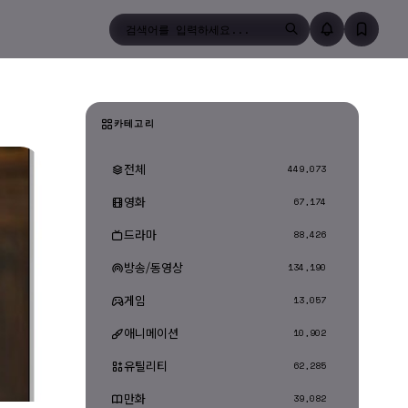
검색
카테고리
전체
449,073
영화
67,174
드라마
88,426
방송/동영상
134,190
게임
13,057
애니메이션
10,902
유틸리티
62,285
만화
39,082