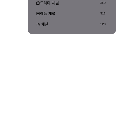
드라마 채널
342
예능 채널
310
TV 채널
126