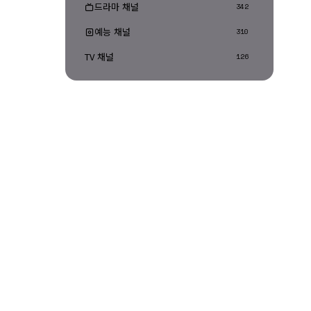
드라마 채널
342
예능 채널
310
TV 채널
126