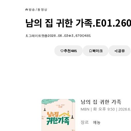
방송/동영상
남의 집 귀한 가족.E01.260
그레이트캣
2026.06.03
3,670
481
추천
북마크
공유
다운로드
481