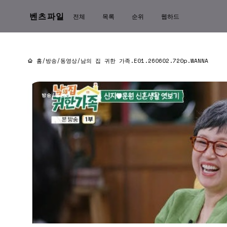
벤츠파일
전체
목록
순위
웹하드
홈
/
방송/동영상
/
남의 집 귀한 가족.E01.260602.720p.WANNA
방송/동영상