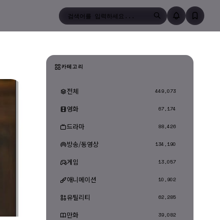
검색
카테고리
전체
449,073
영화
67,174
드라마
88,426
방송/동영상
134,190
게임
13,057
애니메이션
10,902
유틸리티
62,285
만화
39,082