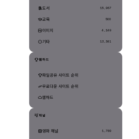
도서
15,967
교육
500
이미지
4,149
기타
13,341
웹하드
파일공유 사이트 순위
무료다운 사이트 순위
웹하드
채널
영화 채널
1,789