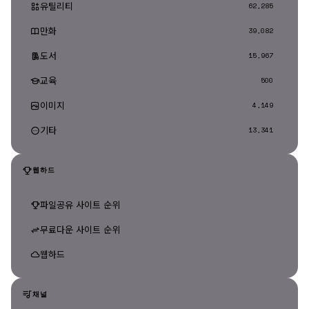
유틸리티
62,285
만화
39,082
도서
15,967
교육
500
이미지
4,149
기타
13,341
웹하드
파일공유 사이트 순위
무료다운 사이트 순위
웹하드
채널