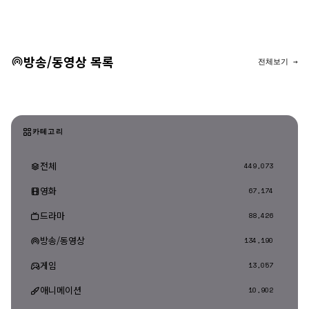
댓글 등록
방송/동영상 목록
전체보기 →
카테고리
전체
449,073
영화
67,174
드라마
88,426
방송/동영상
134,190
게임
13,057
애니메이션
10,902