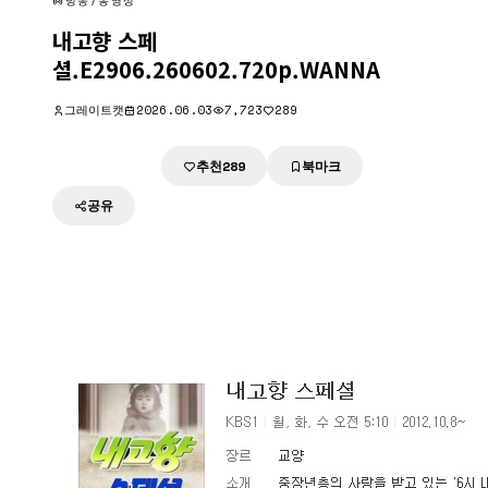
방송/동영상
내고향 스페
셜.E2906.260602.720p.WANNA
그레이트캣
2026.06.03
7,723
289
추천
북마크
다운로드
289
공유