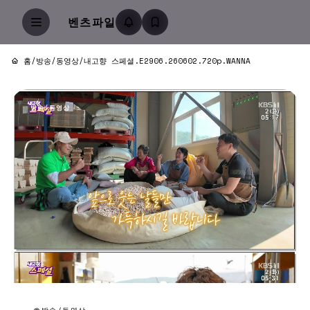
벤츠파일
홈
/
방송/동영상
/
내고향 스페셜.E2906.260602.720p.WANNA
방송/동영상