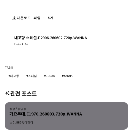
다운로드 파일 · 1개
내고향 스페셜.E2906.260602.720p.WANNA.mp4
다운로드
FILE
1.1G
TAGS
#내고향
#스페셜
#E2906
#WANNA
관련 포스트
방송/동영상
방송/동영상
가요무대.E1970.260803.720p.WANNA
5,886
다판다
방송/동영상