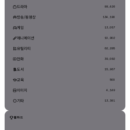
드라마
88,426
방송/동영상
134,190
게임
13,057
애니메이션
10,902
유틸리티
62,285
만화
39,082
도서
15,967
교육
500
이미지
4,149
기타
13,341
웹하드