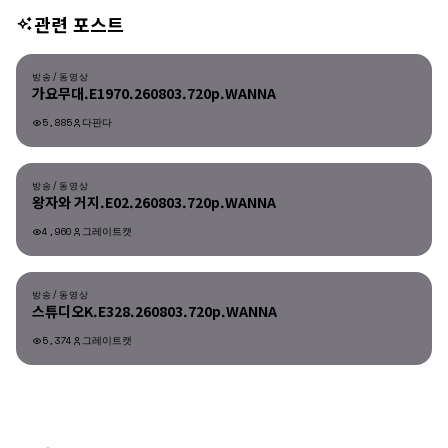
관련 포스트
방송/동영상
방송/동영상
가요무대.E1970.260803.720p.WANNA
5,885
다판다
방송/동영상
방송/동영상
왕자와 거지.E02.260803.720p.WANNA
4,960
그레이트캣
방송/동영상
방송/동영상
스튜디오K.E328.260803.720p.WANNA
5,374
그레이트캣