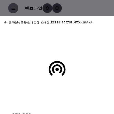
벤츠파일
홈
/
방송/동영상
/
내고향 스페셜.E2929.260709.450p.WANNA
방송/동영상