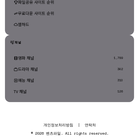
파일공유 사이트 순위
무료다운 사이트 순위
웹하드
채널
영화 채널
1,789
드라마 채널
342
예능 채널
310
TV 채널
126
개인정보처리방침
|
연락처
© 2026 벤츠파일. All rights reserved.