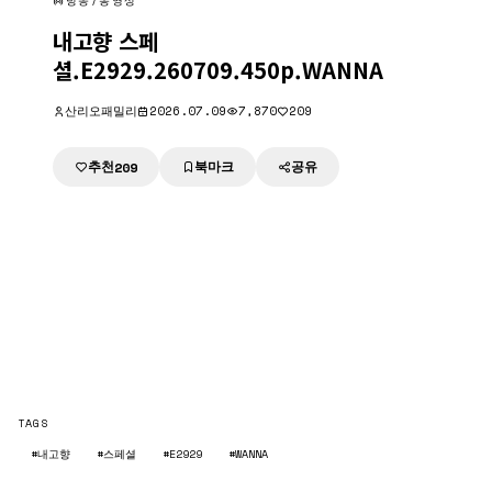
방송/동영상
내고향 스페
셜.E2929.260709.450p.WANNA
산리오패밀리
2026.07.09
7,870
209
추천
북마크
공유
209
TAGS
#내고향
#스페셜
#E2929
#WANNA