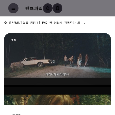
벤츠파일
홈
/
영화
/
[달걀 원정대] FHD 칸 영화제 감독주간 최...
영화