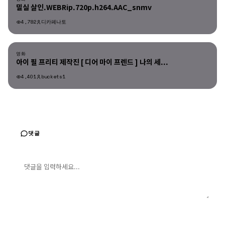
밀실 살인.WEBRip.720p.h264.AAC_snmv
4,782
디카페나토
영화
영화
아이 필 프리티 제작진 [ 디어 마이 프렌드 ] 나의 세...
4,401
buckets1
댓글
댓글 입력
댓글 등록