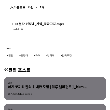
다운로드 파일 · 1개
FHD 달걀 원정대_자막_등급고지.mp4
다운로드
FILE
5.0G
TAGS
#달걀
#원정대
#FHD
#영화제
#감독주간
관련 포스트
영화
영화
아기 코끼리 칸의 위대한 모험 [ 블루 엘리펀트 ]_bkm...
7,561
buckets1
영화
영화