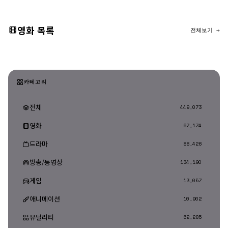
영화 목록
전체보기 →
카테고리
전체
449,073
영화
67,174
드라마
88,426
방송/동영상
134,190
게임
13,057
애니메이션
10,902
유틸리티
62,285