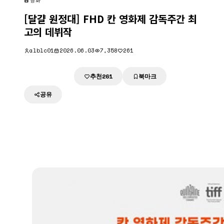
영화
[달걀 원정대] FHD 칸 영화제 감독주간 최
고의 데뷔작
alblc01
2026.06.03
7,358
261
추천
북마크
다운로드
261
공유