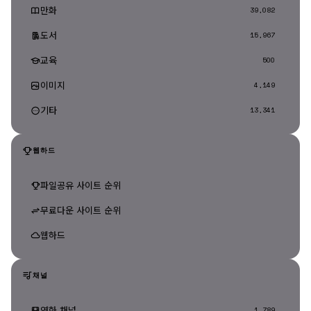
만화
39,082
도서
15,967
교육
500
이미지
4,149
기타
13,341
웹하드
파일공유 사이트 순위
무료다운 사이트 순위
웹하드
채널
영화 채널
1,789