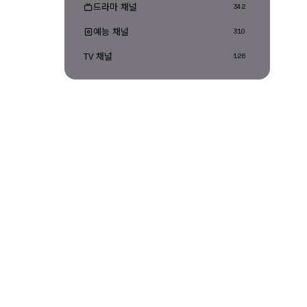
드라마 채널
342
예능 채널
310
TV 채널
126