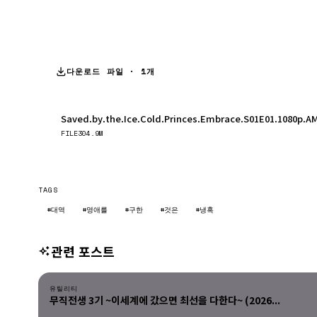
다운로드 파일 · 1개
Saved.by.the.Ice.Cold.Princes.Embrace.S01E01.1080p.A
FILE
304.9M
TAGS
#대역
#영애를
#구한
#것은
#냉혹
관련 포스트
유틸리티
유틸리티
무직전생 3기 ~이세계에 갔으면 최선을 다한다~ (2026...