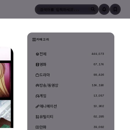
검색
카테고리
전체
449,073
영화
67,174
드라마
88,426
방송/동영상
134,190
게임
13,057
애니메이션
10,902
유틸리티
62,285
만화
39,082