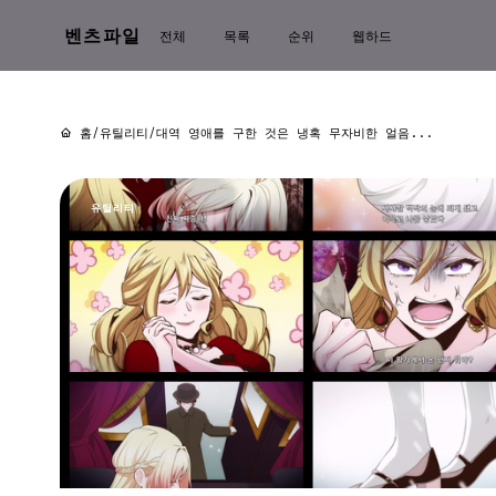
벤츠파일
전체
목록
순위
웹하드
홈
/
유틸리티
/
대역 영애를 구한 것은 냉혹 무자비한 얼음...
유틸리티