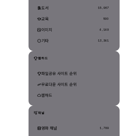
도서
15,967
교육
500
이미지
4,149
기타
13,341
웹하드
파일공유 사이트 순위
무료다운 사이트 순위
웹하드
채널
영화 채널
1,789