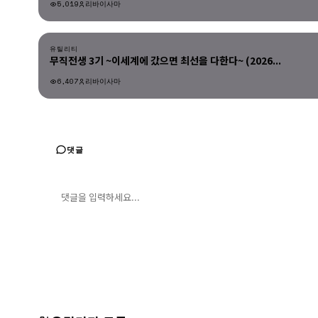
5,019
리바이사마
유틸리티
유틸리티
무직전생 3기 ~이세계에 갔으면 최선을 다한다~ (2026...
6,407
리바이사마
유틸리티
댓글
댓글 입력
댓글 등록