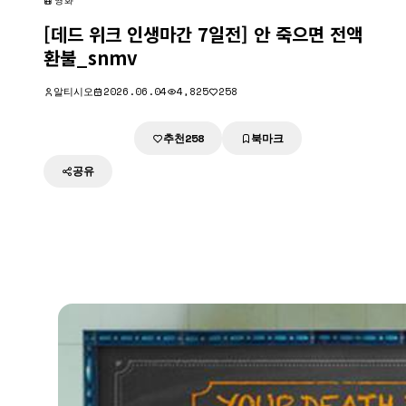
영화
[데드 위크 인생마간 7일전] 안 죽으면 전액
환불_snmv
알티시오
2026.06.04
4,825
258
추천
북마크
다운로드
258
공유