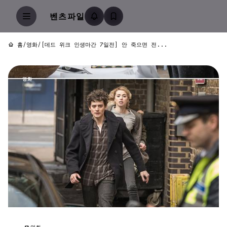
벤츠파일
홈
/
영화
/
[데드 위크 인생마간 7일전] 안 죽으면 전...
영화