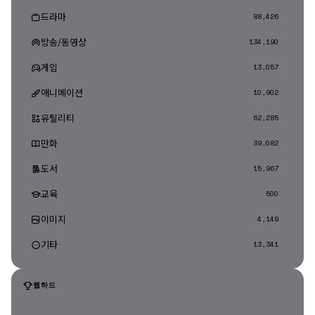
드라마
88,426
방송/동영상
134,190
게임
13,057
애니메이션
10,902
유틸리티
62,285
만화
39,082
도서
15,967
교육
500
이미지
4,149
기타
13,341
웹하드