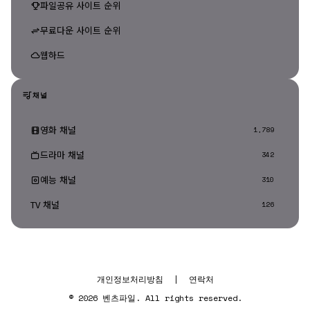
파일공유 사이트 순위
무료다운 사이트 순위
웹하드
채널
영화 채널
1,789
드라마 채널
342
예능 채널
310
TV 채널
126
개인정보처리방침
|
연락처
© 2026 벤츠파일. All rights reserved.