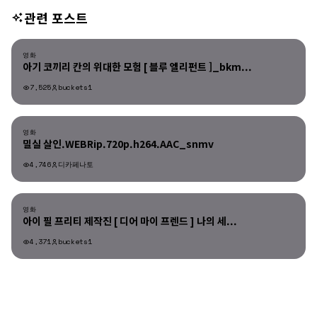
관련 포스트
영화
영화
아기 코끼리 칸의 위대한 모험 [ 블루 엘리펀트 ]_bkm...
7,525
buckets1
영화
영화
밀실 살인.WEBRip.720p.h264.AAC_snmv
4,746
디카페나토
영화
영화
아이 필 프리티 제작진 [ 디어 마이 프렌드 ] 나의 세...
4,371
buckets1