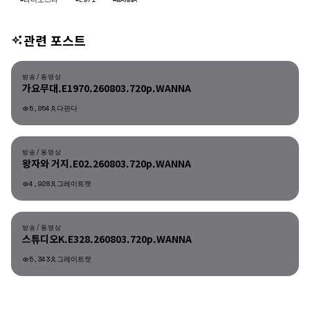
관련 포스트
방송/동영상
방송/동영상
가요무대.E1970.260803.720p.WANNA
5,854
다판다
방송/동영상
방송/동영상
왕자와 거지.E02.260803.720p.WANNA
4,928
그레이트캣
방송/동영상
방송/동영상
스튜디오K.E328.260803.720p.WANNA
5,343
그레이트캣