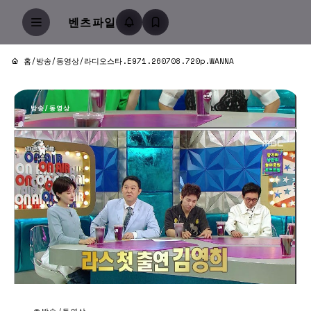
벤츠파일
홈
/
방송/동영상
/
라디오스타.E971.260708.720p.WANNA
방송/동영상