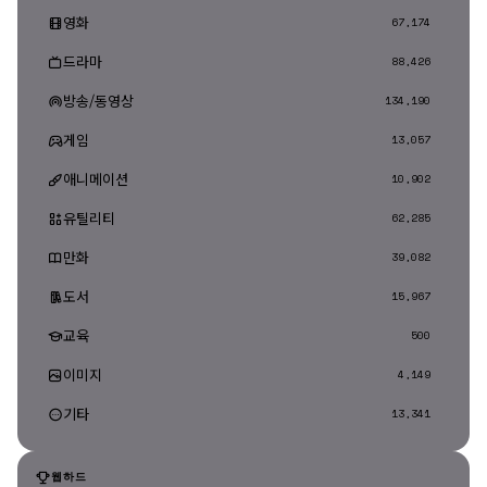
영화
67,174
드라마
88,426
방송/동영상
134,190
게임
13,057
애니메이션
10,902
유틸리티
62,285
만화
39,082
도서
15,967
교육
500
이미지
4,149
기타
13,341
웹하드