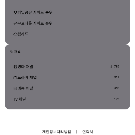
파일공유 사이트 순위
무료다운 사이트 순위
웹하드
채널
영화 채널
1,789
드라마 채널
342
예능 채널
310
TV 채널
126
개인정보처리방침
|
연락처