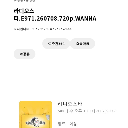
방송/동영상
라디오스
타.E971.260708.720p.WANNA
다판다
2026.07.09
3,343
364
추천
북마크
다운로드
364
공유