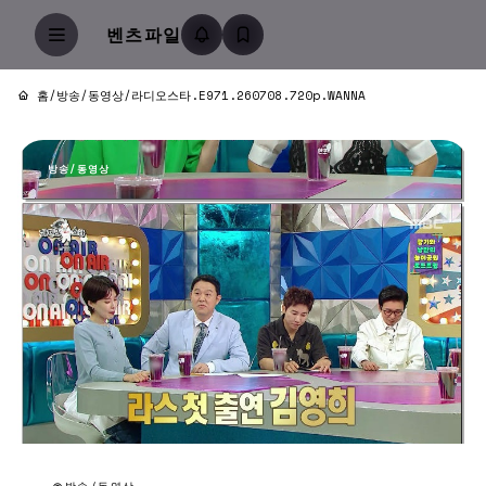
벤츠파일
홈
/
방송/동영상
/
라디오스타.E971.260708.720p.WANNA
방송/동영상