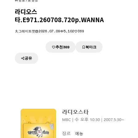
방송/동영상
라디오스
타.E971.260708.720p.WANNA
그레이트캣
2026.07.09
5,102
369
추천
북마크
다운로드
369
공유