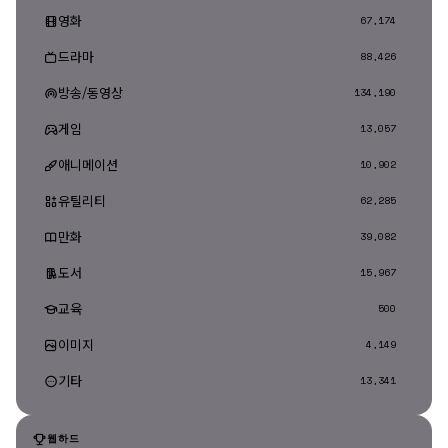
영화
67,174
드라마
88,426
방송/동영상
134,190
게임
13,057
애니메이션
10,902
유틸리티
62,285
만화
39,082
도서
15,967
교육
500
이미지
4,149
기타
13,341
웹하드