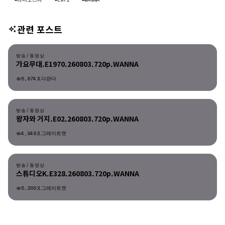
관련 포스트
방송/동영상
방송/동영상
가요무대.E1970.260803.720p.WANNA
5,874
다판다
방송/동영상
방송/동영상
왕자와 거지.E02.260803.720p.WANNA
4,948
그레이트캣
방송/동영상
방송/동영상
스튜디오K.E328.260803.720p.WANNA
5,366
그레이트캣