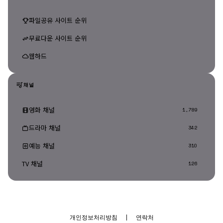
파일공유 사이트 순위
무료다운 사이트 순위
웹하드
채널
영화 채널
1,789
드라마 채널
342
예능 채널
310
TV 채널
126
개인정보처리방침
|
연락처