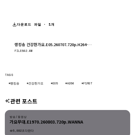
다운로드 파일 · 1개
랭킹송 건강한가요.E05.260707.720p.H264-F1RST.mp4
다운로드
FILE
642.4M
TAGS
#랭킹송
#건강한가요
#E05
#H264
#F1RST
관련 포스트
방송/동영상
방송/동영상
가요무대.E1970.260803.720p.WANNA
5,882
다판다