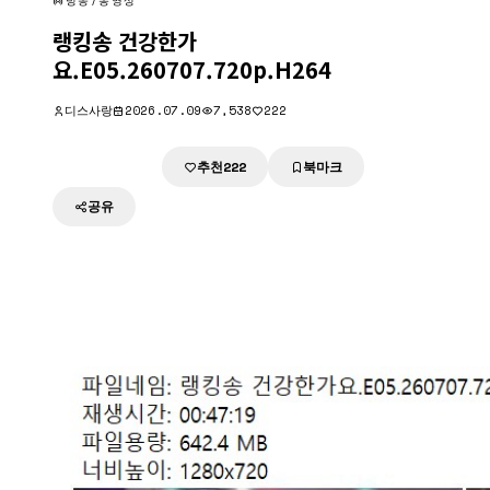
방송/동영상
랭킹송 건강한가
요.E05.260707.720p.H264
디스사랑
2026.07.09
7,538
222
추천
북마크
다운로드
222
공유