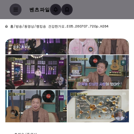
벤츠파일
홈
/
방송/동영상
/
랭킹송 건강한가요.E05.260707.720p.H264
방송/동영상