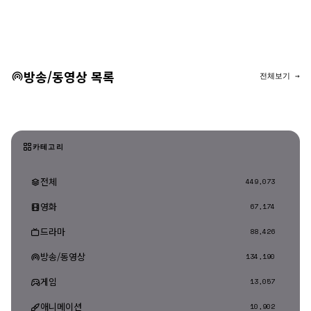
댓글 등록
방송/동영상 목록
전체보기 →
카테고리
전체
449,073
영화
67,174
드라마
88,426
방송/동영상
134,190
게임
13,057
애니메이션
10,902