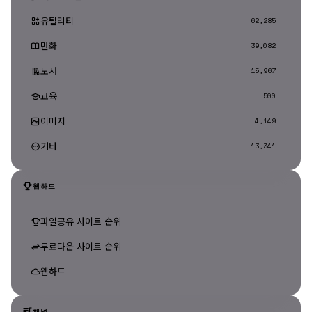
유틸리티
62,285
만화
39,082
도서
15,967
교육
500
이미지
4,149
기타
13,341
웹하드
파일공유 사이트 순위
무료다운 사이트 순위
웹하드
채널