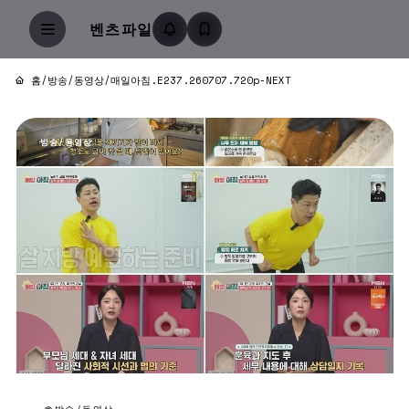
벤츠파일
홈
/
방송/동영상
/
매일아침.E237.260707.720p-NEXT
방송/동영상