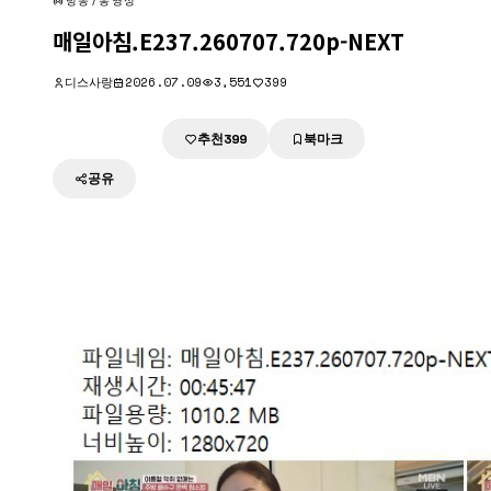
방송/동영상
매일아침.E237.260707.720p-NEXT
디스사랑
2026.07.09
3,551
399
추천
북마크
다운로드
399
공유