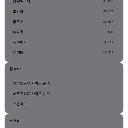
유틸리티
62,285
만화
39,082
도서
15,967
교육
500
이미지
4,149
기타
13,341
웹하드
파일공유 사이트 순위
무료다운 사이트 순위
웹하드
채널