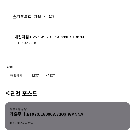
다운로드 파일 · 1개
매일아침.E237.260707.720p-NEXT.mp4
다운로드
FILE
1,010.2M
TAGS
#매일아침
#E237
#NEXT
관련 포스트
방송/동영상
방송/동영상
가요무대.E1970.260803.720p.WANNA
5,882
다판다
방송/동영상