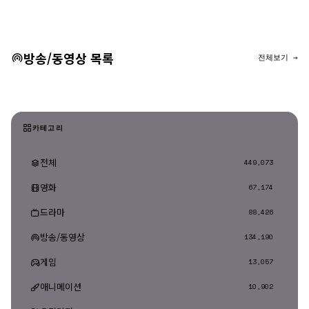
댓글 등록
방송/동영상 목록
전체보기 →
카테고리
전체
449,073
영화
67,174
드라마
88,426
방송/동영상
134,190
게임
13,057
애니메이션
10,902