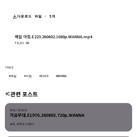
다운로드 파일 · 1개
매일 아침.E223.260602.1080p.WANNA.mp4
다운로드
FILE
1.6G
TAGS
#매일
#아침
#E223
#WANNA
관련 포스트
방송/동영상
방송/동영상
가요무대.E1970.260803.720p.WANNA
5,874
다판다
방송/동영상