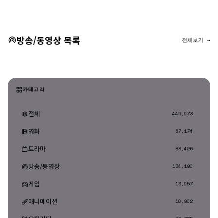
댓글 등록
방송/동영상 목록
전체보기 →
카테고리
전체
449,073
영화
67,174
드라마
88,426
방송/동영상
134,190
게임
13,057
애니메이션
10,902