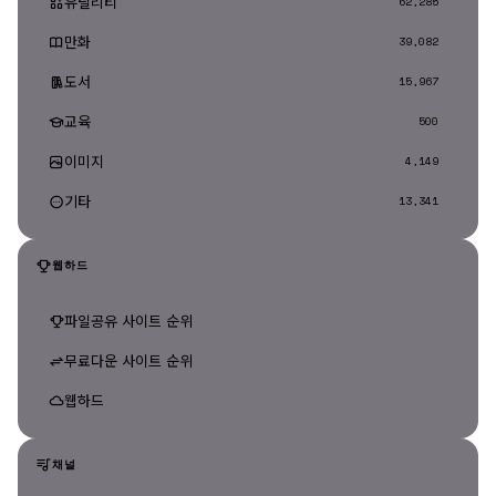
유틸리티
62,285
만화
39,082
도서
15,967
교육
500
이미지
4,149
기타
13,341
웹하드
파일공유 사이트 순위
무료다운 사이트 순위
웹하드
채널