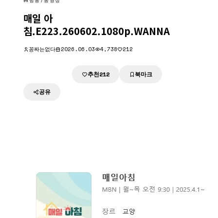
방송/동영상
매일 아
침.E223.260602.1080p.WANNA
꽁짜는없다
2026.06.03
4,738
212
추천
북마크
다운로드
212
공유