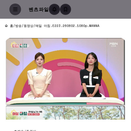
벤츠파일
홈
/
방송/동영상
/
매일 아침.E223.260602.1080p.WANNA
방송/동영상