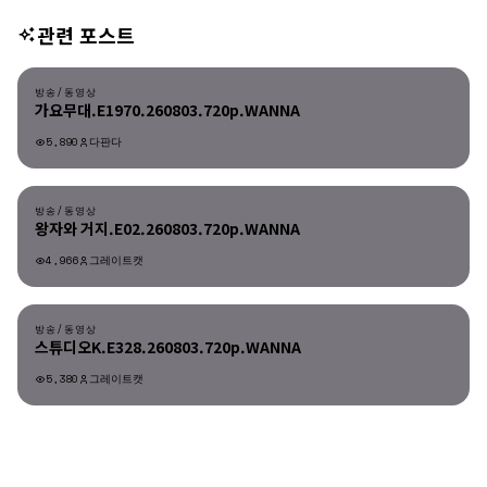
관련 포스트
방송/동영상
방송/동영상
가요무대.E1970.260803.720p.WANNA
5,890
다판다
방송/동영상
방송/동영상
왕자와 거지.E02.260803.720p.WANNA
4,966
그레이트캣
방송/동영상
방송/동영상
스튜디오K.E328.260803.720p.WANNA
5,380
그레이트캣