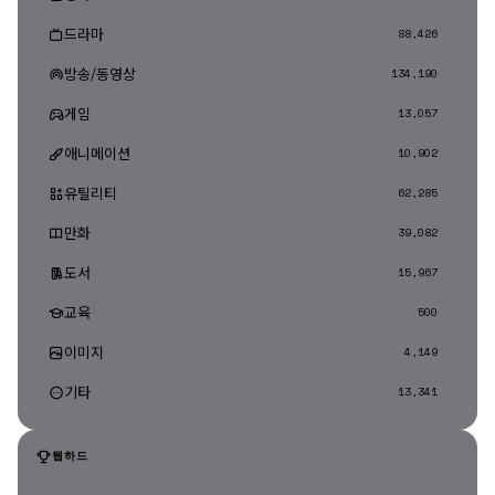
드라마
88,426
방송/동영상
134,190
게임
13,057
애니메이션
10,902
유틸리티
62,285
만화
39,082
도서
15,967
교육
500
이미지
4,149
기타
13,341
웹하드