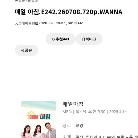
방송/동영상
매일 아침.E242.260708.720p.WANNA
그레이트캣
2026.07.09
6,681
441
추천
북마크
다운로드
441
공유