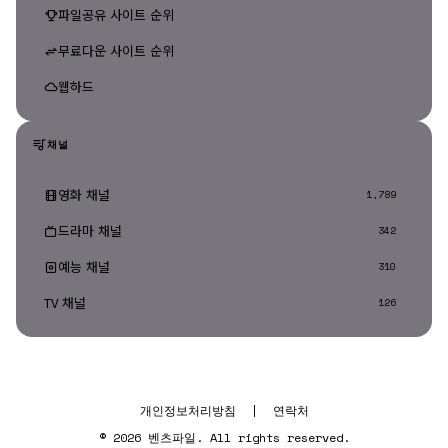
파일공유 사이트 순위
무료다운 사이트 순위
웹하드
채널
영화 채널
1,789
드라마 채널
342
예능 채널
310
TV 채널
126
개인정보처리방침
|
연락처
© 2026 벤츠파일. All rights reserved.