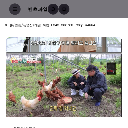
벤츠파일
홈
/
방송/동영상
/
매일 아침.E242.260708.720p.WANNA
방송/동영상