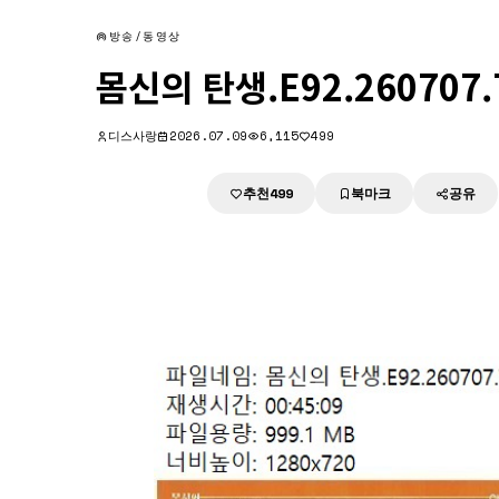
방송/동영상
몸신의 탄생.E92.260707.
디스사랑
2026.07.09
6,115
499
추천
북마크
공유
다운로드
499