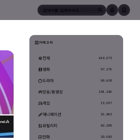
검색
카테고리
전체
449,073
영화
67,174
드라마
88,426
방송/동영상
134,190
게임
13,057
애니메이션
10,902
유틸리티
62,285
만화
39,082