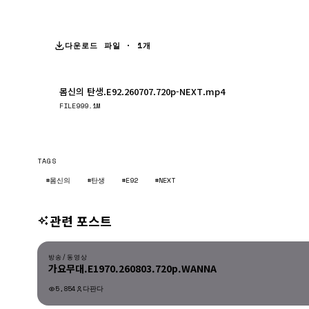
다운로드 파일 · 1개
몸신의 탄생.E92.260707.720p-NEXT.mp4
FILE
999.1M
TAGS
#몸신의
#탄생
#E92
#NEXT
관련 포스트
방송/동영상
방송/동영상
가요무대.E1970.260803.720p.WANNA
5,854
다판다
방송/동영상