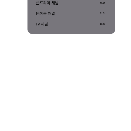
드라마 채널
342
예능 채널
310
TV 채널
126