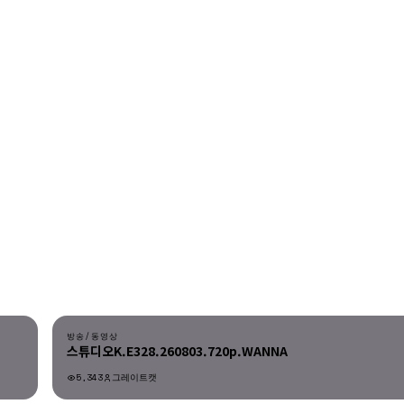
다운로드
방송/동영상
스튜디오K.E328.260803.720p.WANNA
5,343
그레이트캣