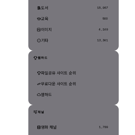
도서
15,967
교육
500
이미지
4,149
기타
13,341
웹하드
파일공유 사이트 순위
무료다운 사이트 순위
웹하드
채널
영화 채널
1,789