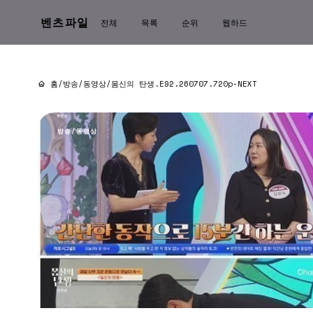
벤츠파일
전체
목록
순위
웹하드
홈
/
방송/동영상
/
몸신의 탄생.E92.260707.720p-NEXT
방송/동영상