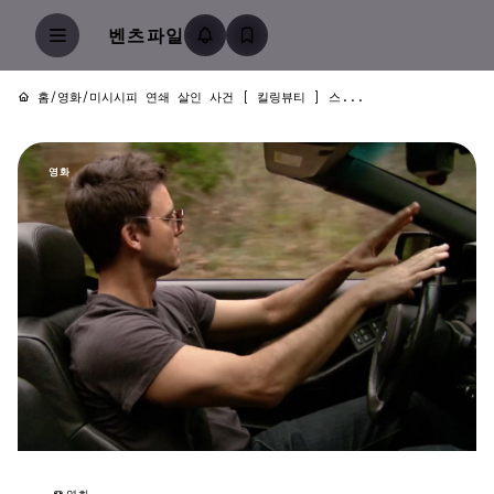
벤츠파일
홈
/
영화
/
미시시피 연쇄 살인 사건 [ 킬링뷰티 ] 스...
영화