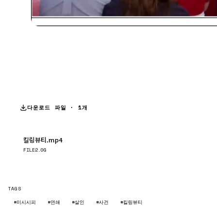
다운로드 파일 · 1개
킬링뷰티.mp4
다운로드
FILE
2.0G
TAGS
#미시시피
#연쇄
#살인
#사건
#킬링뷰티