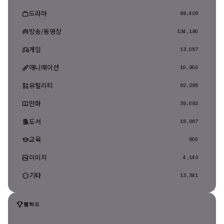
드라마
88,426
방송/동영상
134,190
게임
13,057
애니메이션
10,902
유틸리티
62,285
만화
39,082
도서
15,967
교육
500
이미지
4,149
기타
13,341
웹하드