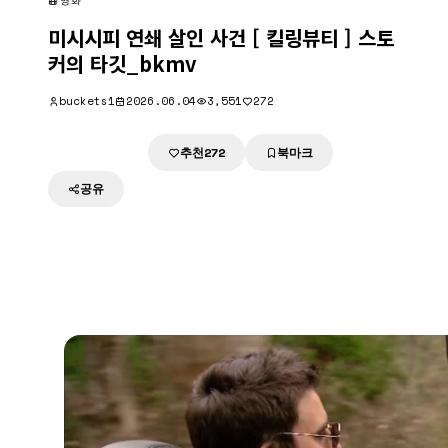
영화
미시시피 연쇄 살인 사건 [ 킬링뷰티 ] 스토
커의 타깃_bkmv
buckets1
2026.06.04
3,551
272
추천
북마크
다운로드
272
공유