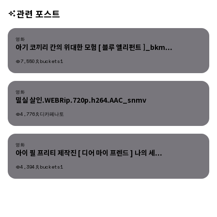
관련 포스트
영화
영화
아기 코끼리 칸의 위대한 모험 [ 블루 엘리펀트 ]_bkm...
7,550
buckets1
영화
영화
밀실 살인.WEBRip.720p.h264.AAC_snmv
4,776
디카페나토
영화
영화
아이 필 프리티 제작진 [ 디어 마이 프렌드 ] 나의 세...
4,394
buckets1