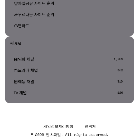
파일공유 사이트 순위
무료다운 사이트 순위
웹하드
채널
영화 채널
1,789
드라마 채널
342
예능 채널
310
TV 채널
126
개인정보처리방침
|
연락처
© 2026 벤츠파일. All rights reserved.