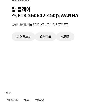
방송/동영상
밥 플레이
스.E18.260602.450p.WANNA
산리오패밀리
2026.06.03
6,767
358
추천
북마크
공유
358
TAGS
#플레이스
#E18
#WANNA