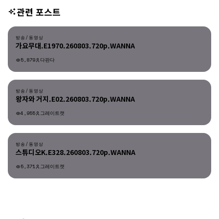
관련 포스트
방송/동영상
방송/동영상
가요무대.E1970.260803.720p.WANNA
5,879
다판다
방송/동영상
방송/동영상
왕자와 거지.E02.260803.720p.WANNA
4,955
그레이트캣
방송/동영상
방송/동영상
스튜디오K.E328.260803.720p.WANNA
5,371
그레이트캣