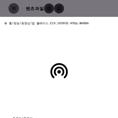
벤츠파일
홈
/
방송/동영상
/
밥 플레이스.E18.260602.450p.WANNA
방송/동영상