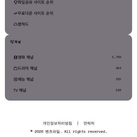
파일공유 사이트 순위
무료다운 사이트 순위
웹하드
채널
영화 채널
1,789
드라마 채널
342
예능 채널
310
TV 채널
126
개인정보처리방침
|
연락처
© 2026 벤츠파일. All rights reserved.