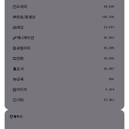
드라마
88,426
방송/동영상
134,190
게임
13,057
애니메이션
10,902
유틸리티
62,285
만화
39,082
도서
15,967
교육
500
이미지
4,149
기타
13,341
웹하드