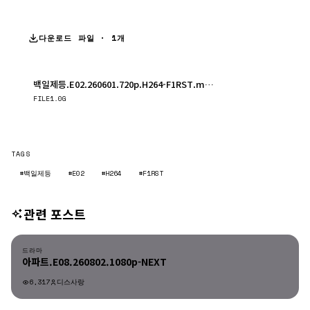
다운로드 파일 · 1개
백일제등.E02.260601.720p.H264-F1RST.mp4
다운로드
FILE
1.0G
TAGS
#백일제등
#E02
#H264
#F1RST
관련 포스트
드라마
드라마
아파트.E08.260802.1080p-NEXT
6,317
디스사랑
드라마