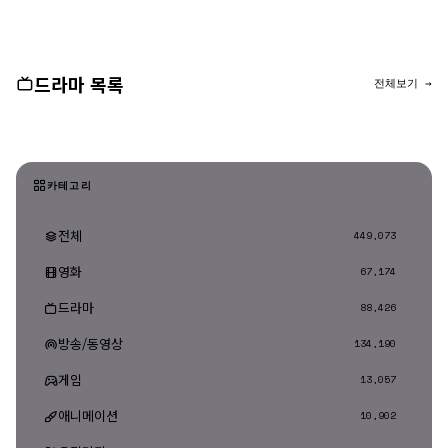
댓글 등록
드라마 목록
전체보기 →
카테고리
전체
449,073
영화
67,174
드라마
88,426
방송/동영상
134,190
게임
13,057
애니메이션
10,902