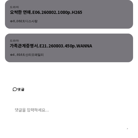
드라마
오싹한 연애.E06.260802.1080p.H265
6,062
디스사랑
드라마
드라마
가족관계증명서.E21.260803.450p.WANNA
4,616
산리오패밀리
댓글
댓글 입력