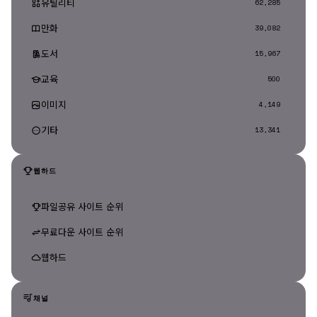
유틸리티
62,285
만화
39,082
도서
15,967
교육
500
이미지
4,149
기타
13,341
웹하드
파일공유 사이트 순위
무료다운 사이트 순위
웹하드
채널