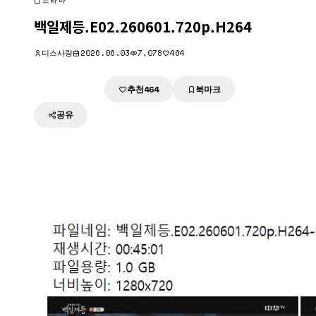
드라마
백일제등.E02.260601.720p.H264
디스사랑
2026.06.03
7,078
464
추천
북마크
다운로드
464
공유