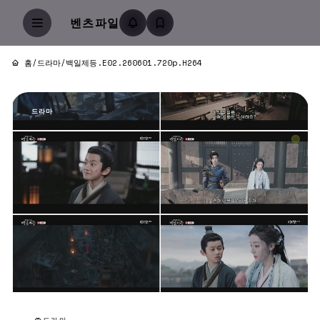
벤츠파일
홈
/
드라마
/
백일제등.E02.260601.720p.H264
드라마