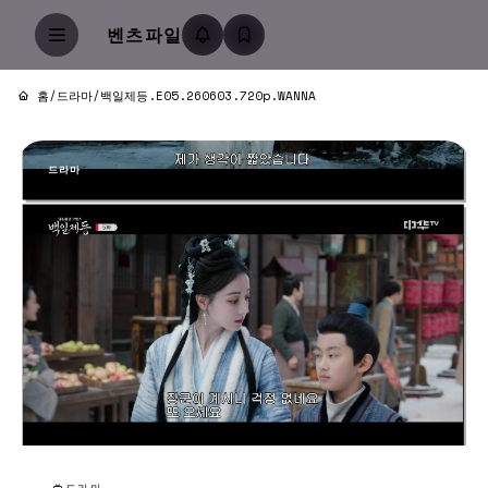
벤츠파일
홈
/
드라마
/
백일제등.E05.260603.720p.WANNA
드라마