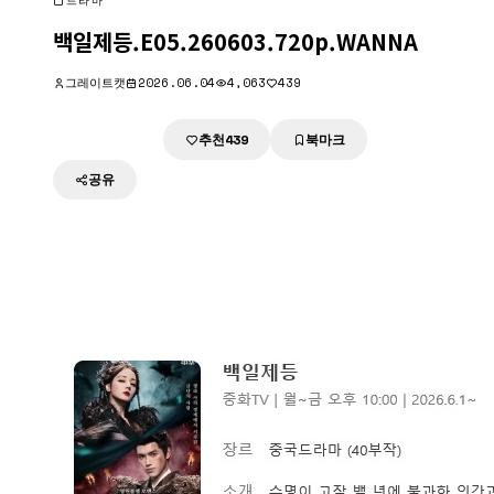
드라마
백일제등.E05.260603.720p.WANNA
그레이트캣
2026.06.04
4,063
439
추천
북마크
다운로드
439
공유