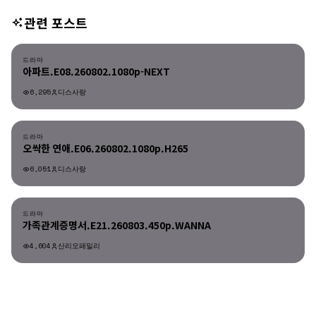
관련 포스트
드라마
드라마
아파트.E08.260802.1080p-NEXT
6,295
디스사랑
드라마
드라마
오싹한 연애.E06.260802.1080p.H265
6,051
디스사랑
드라마
드라마
가족관계증명서.E21.260803.450p.WANNA
4,604
산리오패밀리