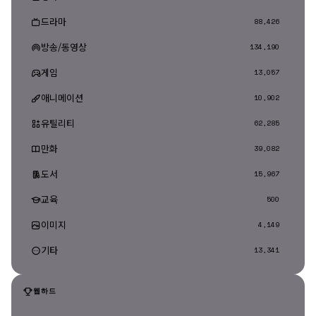
드라마
88,426
방송/동영상
134,190
게임
13,057
애니메이션
10,902
유틸리티
62,285
만화
39,082
도서
15,967
교육
500
이미지
4,149
기타
13,341
웹하드