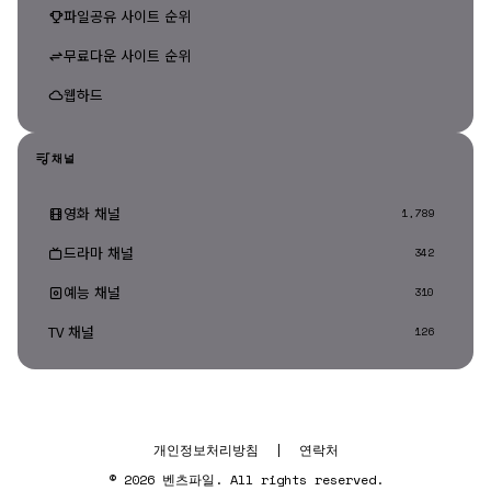
파일공유 사이트 순위
무료다운 사이트 순위
웹하드
채널
영화 채널
1,789
드라마 채널
342
예능 채널
310
TV 채널
126
개인정보처리방침
|
연락처
© 2026 벤츠파일. All rights reserved.