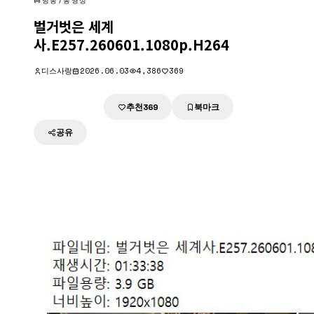
방송/동영상
벌거벗은 세계
사.E257.260601.1080p.H264
디스사랑
2026.06.03
4,386
369
추천
북마크
다운로드
369
공유