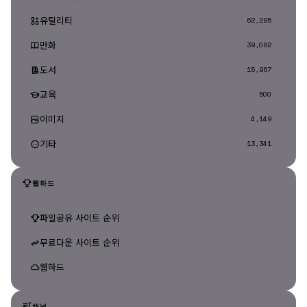
유틸리티
62,285
만화
39,082
도서
15,967
교육
500
이미지
4,149
기타
13,341
웹하드
파일공유 사이트 순위
무료다운 사이트 순위
웹하드
채널