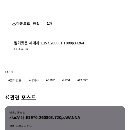
다운로드 파일 · 1개
벌거벗은 세계사.E257.260601.1080p.H264-F1RST.mp4
다운로드
FILE
3.9G
TAGS
#벌거벗은
#세계사
#E257
#H264
#F1RST
관련 포스트
방송/동영상
방송/동영상
가요무대.E1970.260803.720p.WANNA
5,886
다판다