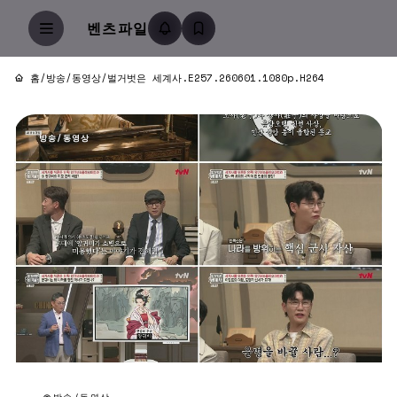
벤츠파일
홈
/
방송/동영상
/
벌거벗은 세계사.E257.260601.1080p.H264
방송/동영상