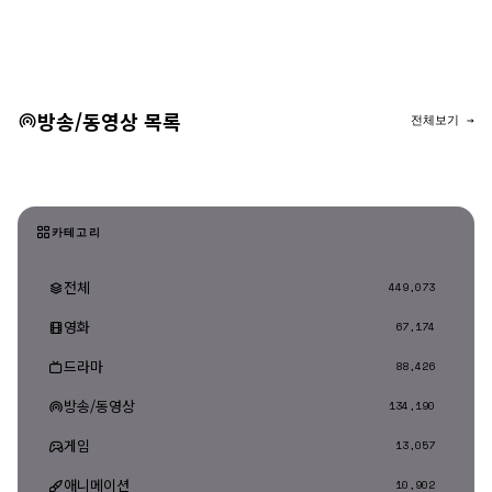
댓글 등록
방송/동영상 목록
전체보기 →
카테고리
전체
449,073
영화
67,174
드라마
88,426
방송/동영상
134,190
게임
13,057
애니메이션
10,902