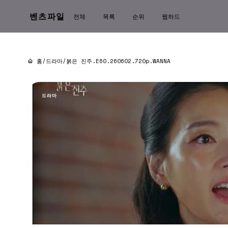
벤츠파일
전체
목록
순위
웹하드
홈
/
드라마
/
붉은 진주.E60.260602.720p.WANNA
드라마