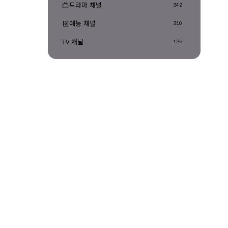
드라마 채널
342
예능 채널
310
TV 채널
126