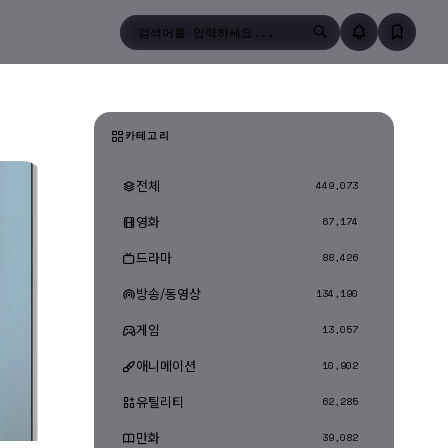
검색
카테고리
전체
449,073
영화
67,174
드라마
88,426
방송/동영상
134,190
게임
13,057
애니메이션
10,902
유틸리티
62,285
만화
39,082