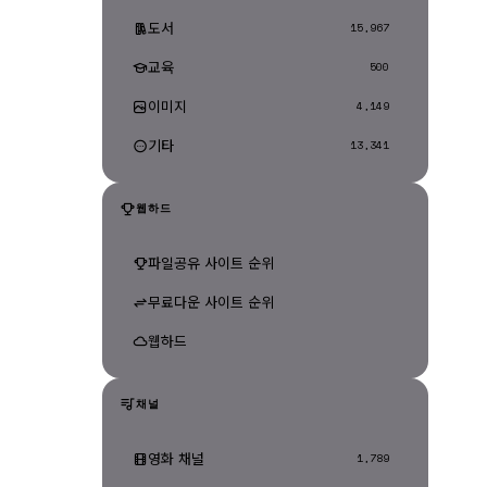
도서
15,967
교육
500
이미지
4,149
기타
13,341
웹하드
파일공유 사이트 순위
무료다운 사이트 순위
웹하드
채널
영화 채널
1,789