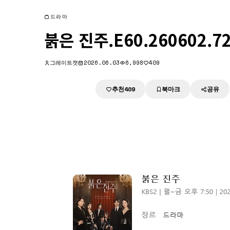
드라마
붉은 진주.E60.260602.7
그레이트캣
2026.06.03
6,998
409
추천
북마크
공유
다운로드
409