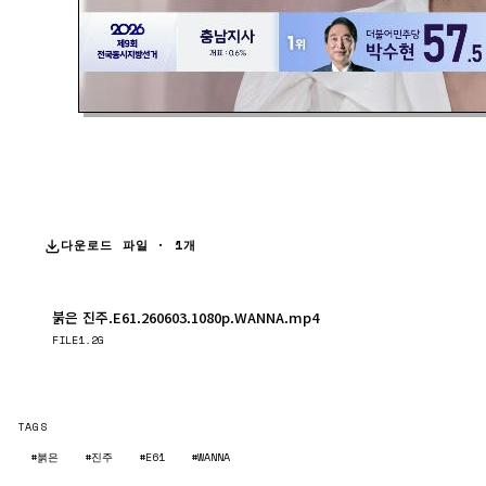
다운로드 파일 · 1개
붉은 진주.E61.260603.1080p.WANNA.mp4
다운로드
FILE
1.2G
TAGS
#붉은
#진주
#E61
#WANNA