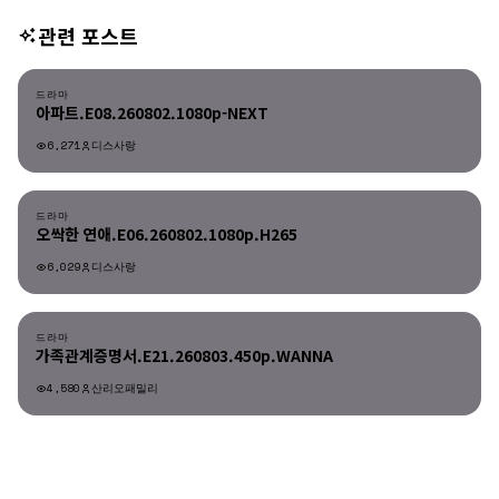
관련 포스트
드라마
드라마
아파트.E08.260802.1080p-NEXT
6,271
디스사랑
드라마
드라마
오싹한 연애.E06.260802.1080p.H265
6,029
디스사랑
드라마
드라마
가족관계증명서.E21.260803.450p.WANNA
4,580
산리오패밀리