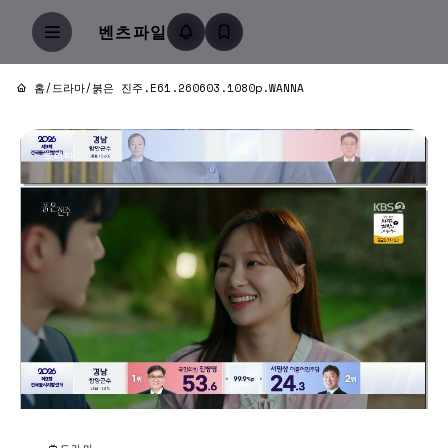
벤츠파일
홈
/
드라마
/
붉은 진주.E61.260603.1080p.WANNA
드라마