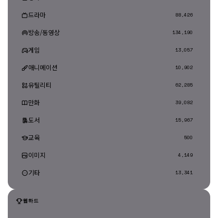
드라마
88,426
방송/동영상
134,190
게임
13,057
애니메이션
10,902
유틸리티
62,285
만화
39,082
도서
15,967
교육
500
이미지
4,149
기타
13,341
웹하드