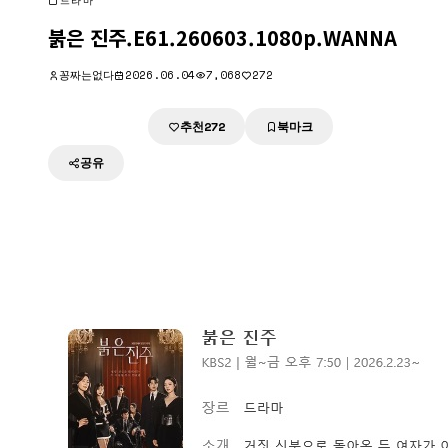
드라마
붉은 진주.E61.260603.1080p.WANNA
꽁짜는없다
2026.06.04
7,068
272
추천
북마크
다운로드
272
공유