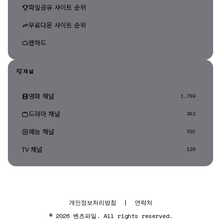
파일공유 사이트 순위
무료다운 사이트 순위
웹하드
채널
영화 채널
1,789
드라마 채널
342
예능 채널
310
TV 채널
126
개인정보처리방침
|
연락처
© 2026 벤츠파일. All rights reserved.