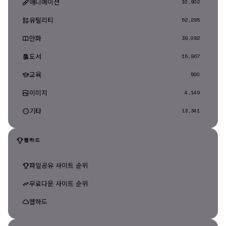
애니메이션
10,902
유틸리티
62,285
만화
39,082
도서
15,967
교육
500
이미지
4,149
기타
13,341
웹하드
파일공유 사이트 순위
무료다운 사이트 순위
웹하드