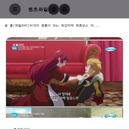
벤츠파일
홈
/
유틸리티
/
비극의 원흉이 되는 최강악역 최종보스 여...
유틸리티