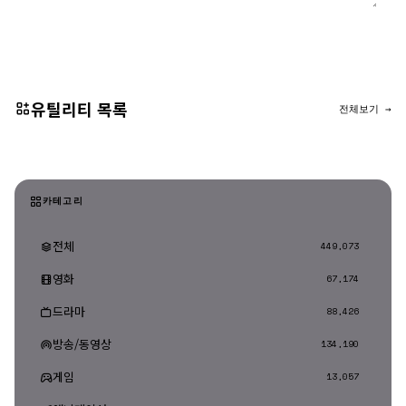
댓글 등록
유틸리티 목록
전체보기 →
카테고리
전체
449,073
영화
67,174
드라마
88,426
방송/동영상
134,190
게임
13,057