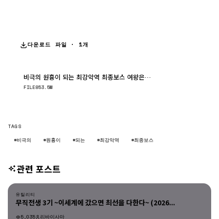
다운로드 파일 · 1개
비극의 원흉이 되는 최강악역 최종보스 여왕은 국민을 위해 헌신합니다 2..
다운로드
FILE
853.5M
TAGS
#비극의
#원흉이
#되는
#최강악역
#최종보스
관련 포스트
유틸리티
유틸리티
무직전생 3기 ~이세계에 갔으면 최선을 다한다~ (2026...
5,035
리바이사마