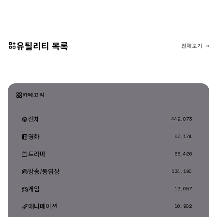
댓글 등록
유틸리티 목록
전체보기 →
카테고리
전체
449,073
영화
67,174
드라마
88,426
방송/동영상
134,190
게임
13,057
애니메이션
10,902