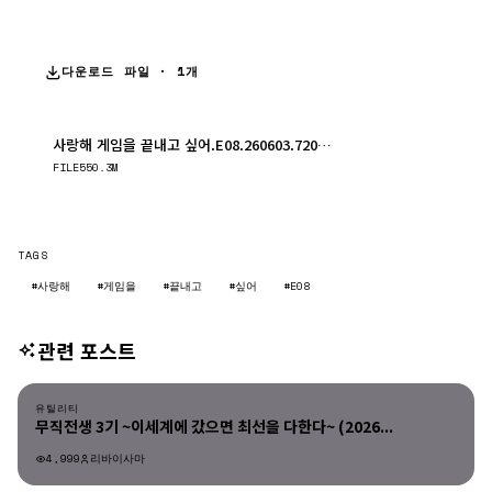
다운로드 파일 · 1개
사랑해 게임을 끝내고 싶어.E08.260603.720p.WANNA.mp4
다운로드
FILE
550.3M
TAGS
#사랑해
#게임을
#끝내고
#싶어
#E08
관련 포스트
유틸리티
유틸리티
무직전생 3기 ~이세계에 갔으면 최선을 다한다~ (2026...
4,999
리바이사마
유틸리티