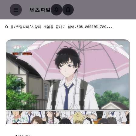
벤츠파일
홈
/
유틸리티
/
사랑해 게임을 끝내고 싶어.E08.260603.720...
유틸리티