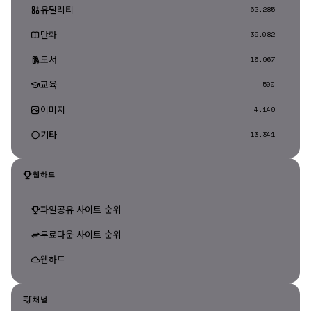
유틸리티
62,285
만화
39,082
도서
15,967
교육
500
이미지
4,149
기타
13,341
웹하드
파일공유 사이트 순위
무료다운 사이트 순위
웹하드
채널