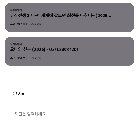
유틸리티
무직전생 3기 ~이세계에 갔으면 최선을 다한다~ (2026...
6,385
리바이사마
유틸리티
유틸리티
오니의 신부 (2026) - 05 (1280x720)
7,614
리바이사마
댓글
댓글 입력