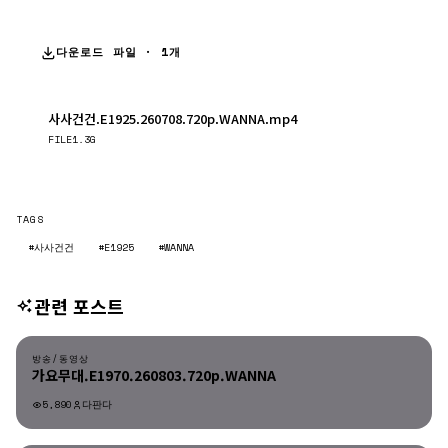
다운로드 파일 · 1개
사사건건.E1925.260708.720p.WANNA.mp4
다운로드
FILE
1.3G
TAGS
#사사건건
#E1925
#WANNA
관련 포스트
방송/동영상
방송/동영상
가요무대.E1970.260803.720p.WANNA
5,890
다판다
방송/동영상