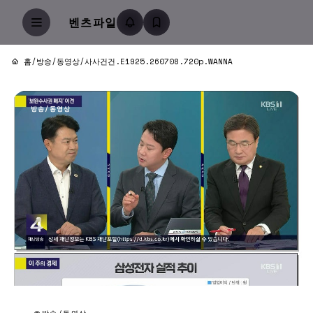
벤츠파일
홈
/
방송/동영상
/
사사건건.E1925.260708.720p.WANNA
방송/동영상