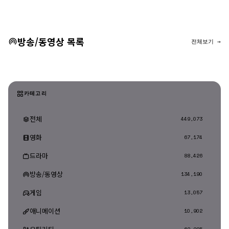
댓글 등록
방송/동영상 목록
전체보기 →
카테고리
전체
449,073
영화
67,174
드라마
88,426
방송/동영상
134,190
게임
13,057
애니메이션
10,902