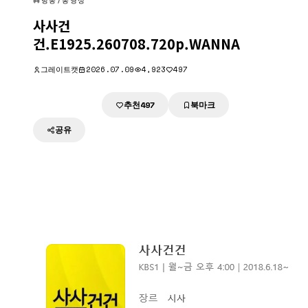
방송/동영상
사사건
건.E1925.260708.720p.WANNA
그레이트캣
2026.07.09
4,923
497
추천
북마크
다운로드
497
공유