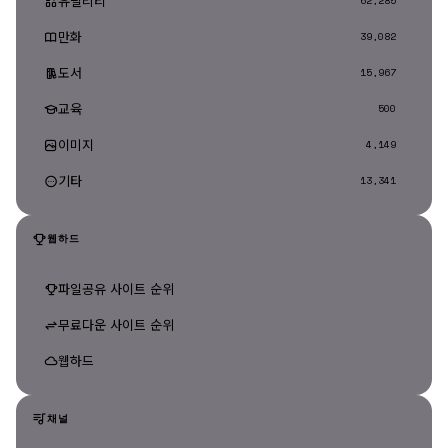
유틸리티
62,285
만화
39,082
도서
15,967
교육
500
이미지
4,149
기타
13,341
웹하드
파일공유 사이트 순위
무료다운 사이트 순위
웹하드
채널