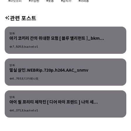
#사잇소리
#수상한
#윗층
#남자가
#아래층
관련 포스트
영화
영화
아기 코끼리 칸의 위대한 모험 [ 블루 엘리펀트 ]_bkm...
7,525
buckets1
영화
영화
밀실 살인.WEBRip.720p.h264.AAC_snmv
4,746
디카페나토
영화
영화
아이 필 프리티 제작진 [ 디어 마이 프렌드 ] 나의 세...
4,371
buckets1