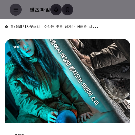
벤츠파일
홈
/
영화
/
[사잇소리] 수상한 윗층 남자가 아래층 시...
영화