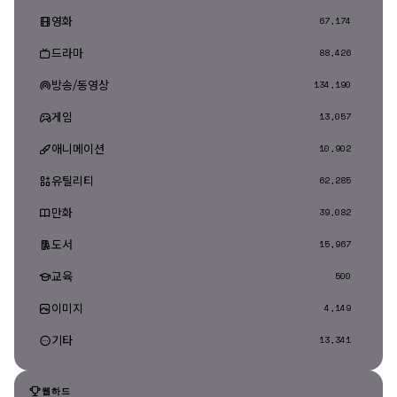
영화
67,174
드라마
88,426
방송/동영상
134,190
게임
13,057
애니메이션
10,902
유틸리티
62,285
만화
39,082
도서
15,967
교육
500
이미지
4,149
기타
13,341
웹하드