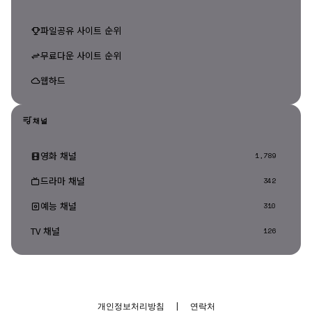
파일공유 사이트 순위
무료다운 사이트 순위
웹하드
채널
영화 채널
1,789
드라마 채널
342
예능 채널
310
TV 채널
126
개인정보처리방침
|
연락처