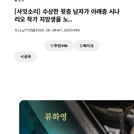
영화
[사잇소리] 수상한 윗층 남자가 아래층 시나
리오 작가 지망생을 노..
lsy7715
2026.06.04
7,223
348
추천
북마크
다운로드
348
공유