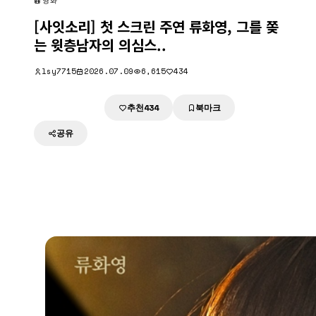
영화
[사잇소리] 첫 스크린 주연 류화영, 그를 쫒
는 윗층남자의 의심스..
lsy7715
2026.07.09
6,615
434
추천
북마크
다운로드
434
공유