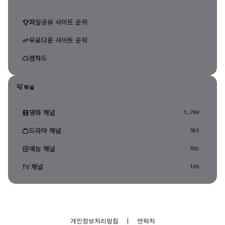
파일공유 사이트 순위
무료다운 사이트 순위
웹하드
채널
영화 채널
1,789
드라마 채널
342
예능 채널
310
TV 채널
126
개인정보처리방침
|
연락처