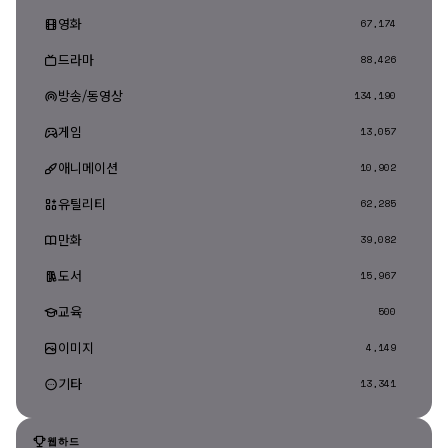
영화
67,174
드라마
88,426
방송/동영상
134,190
게임
13,057
애니메이션
10,902
유틸리티
62,285
만화
39,082
도서
15,967
교육
500
이미지
4,149
기타
13,341
웹하드