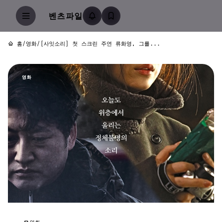
벤츠파일
홈
/
영화
/
[사잇소리] 첫 스크린 주연 류화영, 그를...
영화