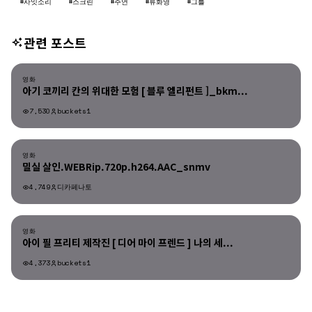
#사잇소리
#스크린
#주연
#류화영
#그를
관련 포스트
영화
영화
아기 코끼리 칸의 위대한 모험 [ 블루 엘리펀트 ]_bkm...
7,530
buckets1
영화
영화
밀실 살인.WEBRip.720p.h264.AAC_snmv
4,749
디카페나토
영화
영화
아이 필 프리티 제작진 [ 디어 마이 프렌드 ] 나의 세...
4,373
buckets1