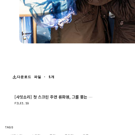
다운로드 파일 · 1개
[사잇소리] 첫 스크린 주연 류화영, 그를 쫒는 윗층남자의 의심스런 행적..
다운로드
FILE
1.1G
TAGS