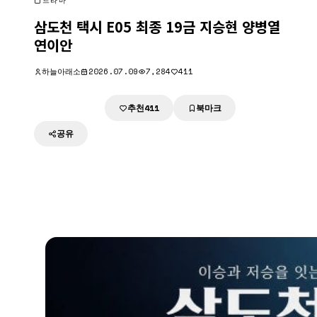
드라마
삼도천 택시 E05 최종 19금 지승현 양병열
연이안
하늘아래소
2026.07.09
7,284
411
추천
북마크
다운로드
411
공유