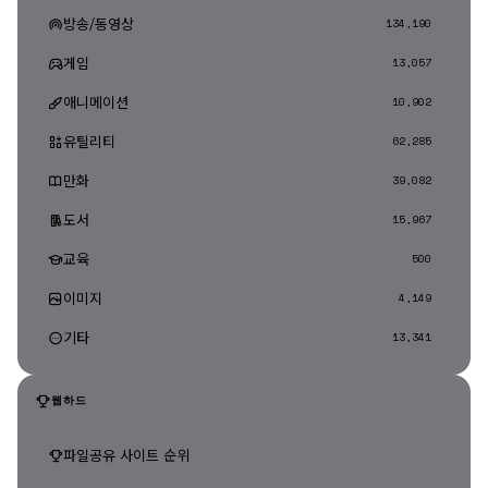
방송/동영상
134,190
게임
13,057
애니메이션
10,902
유틸리티
62,285
만화
39,082
도서
15,967
교육
500
이미지
4,149
기타
13,341
웹하드
파일공유 사이트 순위