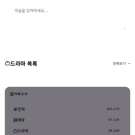
댓글 입력
댓글 등록
드라마 목록
전체보기 →
카테고리
전체
449,073
영화
67,174
드라마
88,426