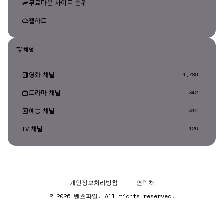
무료다운 사이트 순위
웹하드
채널
영화 채널
1,789
드라마 채널
342
예능 채널
310
TV 채널
126
개인정보처리방침
|
연락처
© 2026 벤츠파일. All rights reserved.