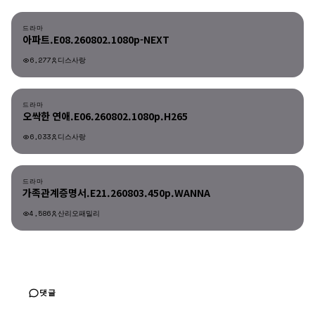
드라마
아파트.E08.260802.1080p-NEXT
6,277
디스사랑
드라마
드라마
오싹한 연애.E06.260802.1080p.H265
6,033
디스사랑
드라마
드라마
가족관계증명서.E21.260803.450p.WANNA
4,586
산리오패밀리
댓글