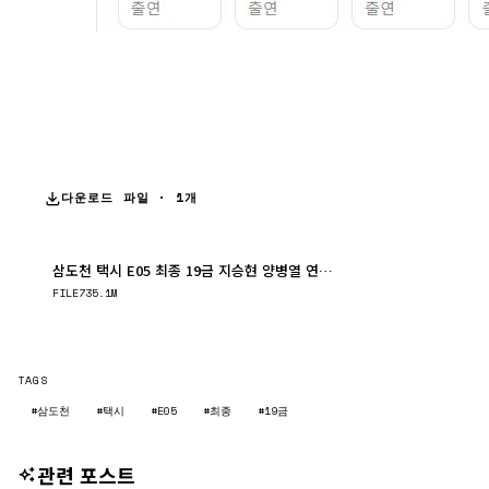
다운로드 파일 · 1개
삼도천 택시 E05 최종 19금 지승현 양병열 연이안.mp4
다운로드
FILE
735.1M
TAGS
#삼도천
#택시
#E05
#최종
#19금
관련 포스트
드라마