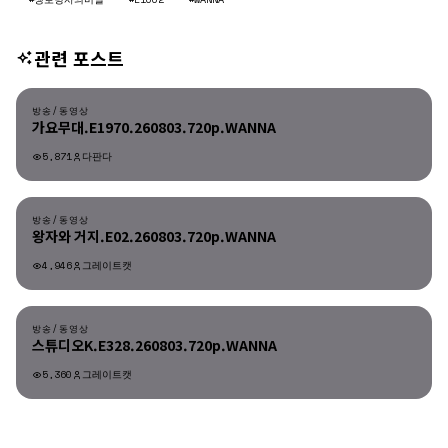
관련 포스트
방송/동영상
방송/동영상
가요무대.E1970.260803.720p.WANNA
5,871
다판다
방송/동영상
방송/동영상
왕자와 거지.E02.260803.720p.WANNA
4,946
그레이트캣
방송/동영상
방송/동영상
스튜디오K.E328.260803.720p.WANNA
5,360
그레이트캣