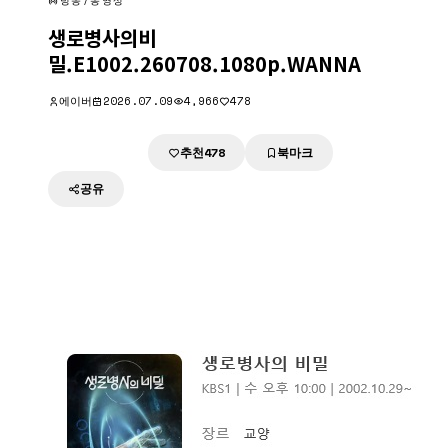
방송/동영상
생로병사의비
밀.E1002.260708.1080p.WANNA
에이버
2026.07.09
4,966
478
추천
북마크
다운로드
478
공유