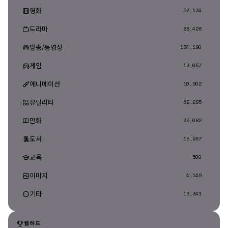
영화
67,174
드라마
88,426
방송/동영상
134,190
게임
13,057
애니메이션
10,902
유틸리티
62,285
만화
39,082
도서
15,967
교육
500
이미지
4,149
기타
13,341
웹하드