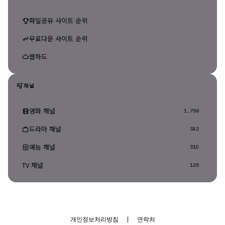
파일공유 사이트 순위
무료다운 사이트 순위
웹하드
채널
영화 채널
1,789
드라마 채널
342
예능 채널
310
TV 채널
126
개인정보처리방침
|
연락처