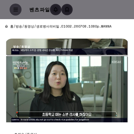
벤츠파일
홈
/
방송/동영상
/
생로병사의비밀.E1002.260708.1080p.WANNA
방송/동영상