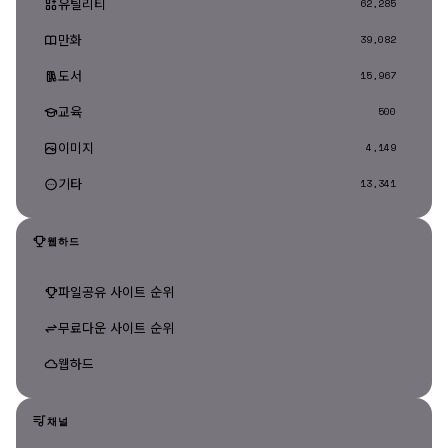
유틸리티
62,285
만화
39,082
도서
15,967
교육
500
이미지
4,149
기타
13,341
웹하드
파일공유 사이트 순위
무료다운 사이트 순위
웹하드
채널