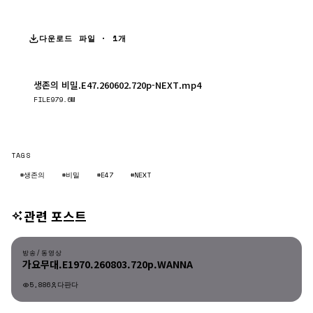
다운로드 파일 · 1개
생존의 비밀.E47.260602.720p-NEXT.mp4
다운로드
FILE
979.6M
TAGS
#생존의
#비밀
#E47
#NEXT
관련 포스트
방송/동영상
방송/동영상
가요무대.E1970.260803.720p.WANNA
5,886
다판다
방송/동영상