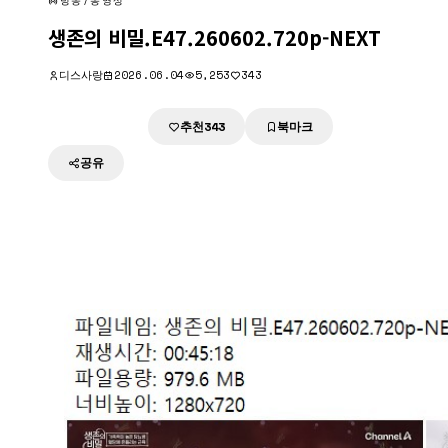
방송/동영상
생존의 비밀.E47.260602.720p-NEXT
디스사랑
2026.06.04
5,253
343
추천
북마크
다운로드
343
공유