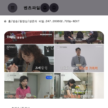
벤츠파일
홈
/
방송/동영상
/
생존의 비밀.E47.260602.720p-NEXT
방송/동영상