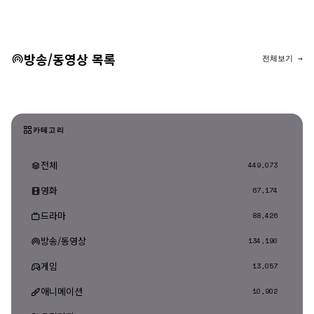
댓글 등록
방송/동영상 목록
전체보기 →
카테고리
전체
449,073
영화
67,174
드라마
88,426
방송/동영상
134,190
게임
13,057
애니메이션
10,902