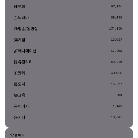
영화
67,174
드라마
88,426
방송/동영상
134,190
게임
13,057
애니메이션
10,902
유틸리티
62,285
만화
39,082
도서
15,967
교육
500
이미지
4,149
기타
13,341
웹하드