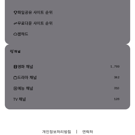
파일공유 사이트 순위
무료다운 사이트 순위
웹하드
채널
영화 채널
1,789
드라마 채널
342
예능 채널
310
TV 채널
126
개인정보처리방침
|
연락처