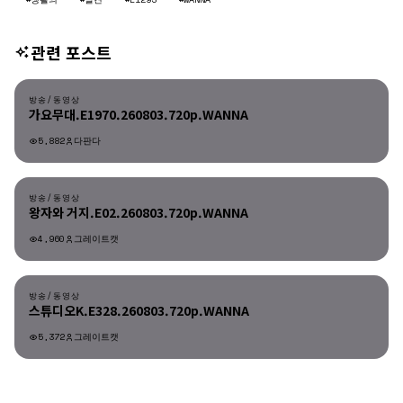
관련 포스트
방송/동영상
방송/동영상
가요무대.E1970.260803.720p.WANNA
5,882
다판다
방송/동영상
방송/동영상
왕자와 거지.E02.260803.720p.WANNA
4,960
그레이트캣
방송/동영상
방송/동영상
스튜디오K.E328.260803.720p.WANNA
5,372
그레이트캣