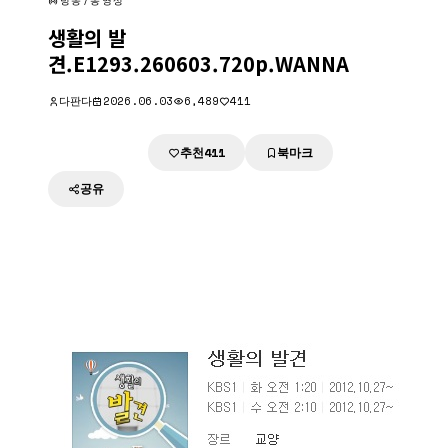
방송/동영상
생활의 발
견.E1293.260603.720p.WANNA
다판다
2026.06.03
6,489
411
추천
북마크
다운로드
411
공유