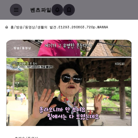
벤츠파일
홈
/
방송/동영상
/
생활의 발견.E1293.260603.720p.WANNA
방송/동영상