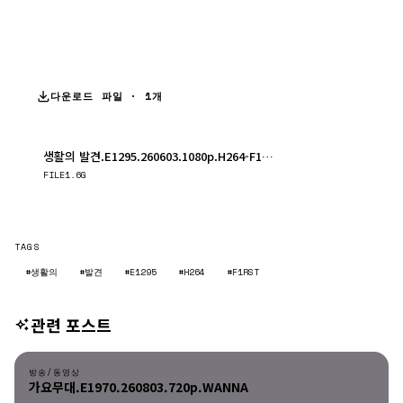
다운로드 파일 · 1개
생활의 발견.E1295.260603.1080p.H264-F1RST.mp4
다운로드
FILE
1.6G
TAGS
#생활의
#발견
#E1295
#H264
#F1RST
관련 포스트
방송/동영상
방송/동영상
가요무대.E1970.260803.720p.WANNA