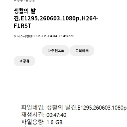
방송/동영상
생활의 발
견.E1295.260603.1080p.H264-
F1RST
디스사랑
2026.06.04
4,014
338
추천
북마크
다운로드
338
공유