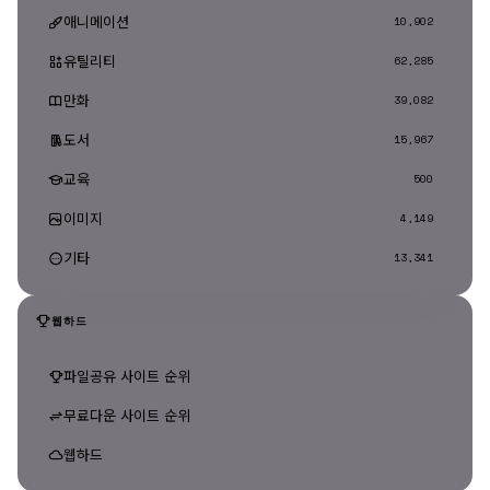
애니메이션
10,902
유틸리티
62,285
만화
39,082
도서
15,967
교육
500
이미지
4,149
기타
13,341
웹하드
파일공유 사이트 순위
무료다운 사이트 순위
웹하드