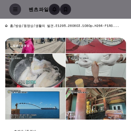
벤츠파일
홈
/
방송/동영상
/
생활의 발견.E1295.260603.1080p.H264-F1RS...
방송/동영상