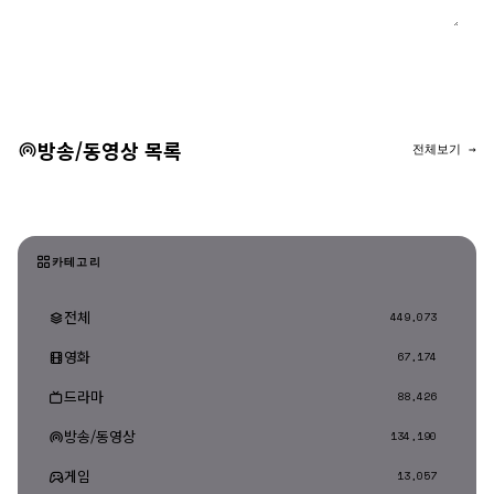
댓글 등록
방송/동영상 목록
전체보기 →
카테고리
전체
449,073
영화
67,174
드라마
88,426
방송/동영상
134,190
게임
13,057