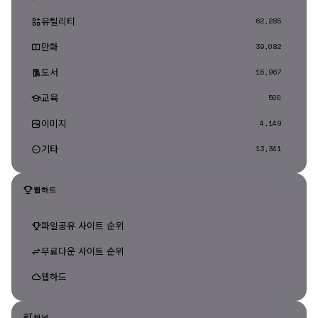
유틸리티
62,285
만화
39,082
도서
15,967
교육
500
이미지
4,149
기타
13,341
웹하드
파일공유 사이트 순위
무료다운 사이트 순위
웹하드
채널