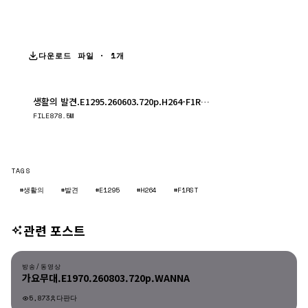
다운로드 파일 · 1개
생활의 발견.E1295.260603.720p.H264-F1RST.mp4
다운로드
FILE
878.5M
TAGS
#생활의
#발견
#E1295
#H264
#F1RST
관련 포스트
방송/동영상
방송/동영상
가요무대.E1970.260803.720p.WANNA
5,873
다판다