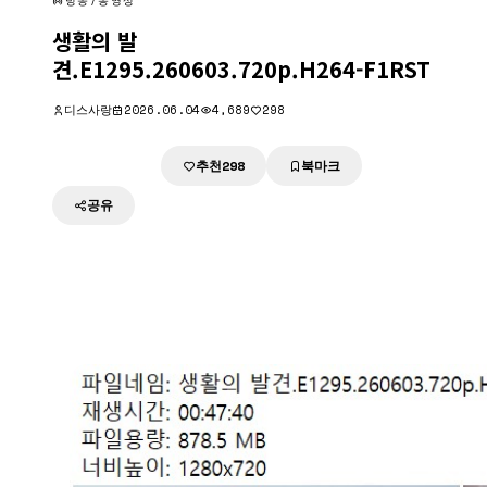
방송/동영상
생활의 발
견.E1295.260603.720p.H264-F1RST
디스사랑
2026.06.04
4,689
298
추천
북마크
다운로드
298
공유