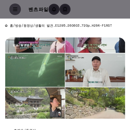
벤츠파일
홈
/
방송/동영상
/
생활의 발견.E1295.260603.720p.H264-F1RST
방송/동영상