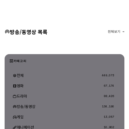
댓글 등록
방송/동영상 목록
전체보기 →
카테고리
전체
449,073
영화
67,174
드라마
88,426
방송/동영상
134,190
게임
13,057
애니메이션
10,902