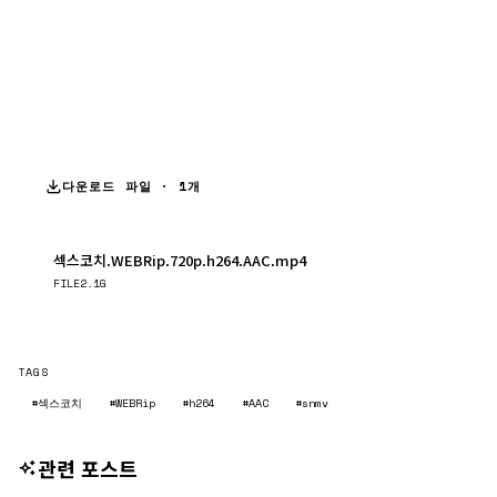
다운로드 파일 · 1개
섹스코치.WEBRip.720p.h264.AAC.mp4
다운로드
FILE
2.1G
TAGS
#섹스코치
#WEBRip
#h264
#AAC
#snmv
관련 포스트
영화