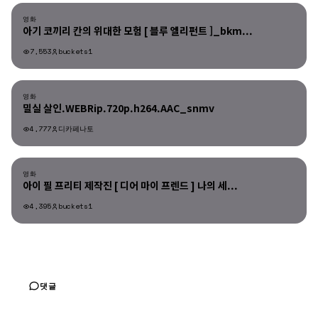
영화
아기 코끼리 칸의 위대한 모험 [ 블루 엘리펀트 ]_bkm...
7,553
buckets1
영화
영화
밀실 살인.WEBRip.720p.h264.AAC_snmv
4,777
디카페나토
영화
영화
아이 필 프리티 제작진 [ 디어 마이 프렌드 ] 나의 세...
4,395
buckets1
댓글