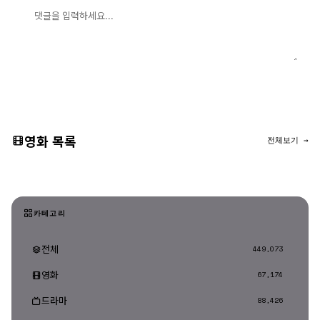
댓글 입력
댓글 등록
영화 목록
전체보기 →
카테고리
전체
449,073
영화
67,174
드라마
88,426