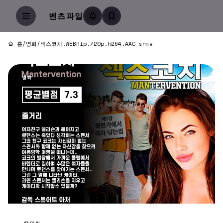
벤츠파일
홈
/
영화
/
섹스코치.WEBRip.720p.h264.AAC_snmv
영화