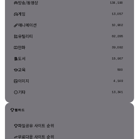
방송/동영상
134,190
게임
13,057
애니메이션
10,902
유틸리티
62,285
만화
39,082
도서
15,967
교육
500
이미지
4,149
기타
13,341
웹하드
파일공유 사이트 순위
무료다운 사이트 순위