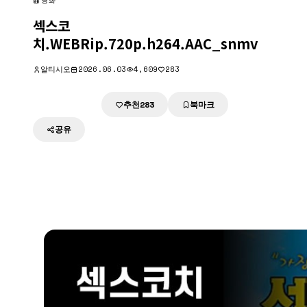
영화
섹스코
치.WEBRip.720p.h264.AAC_snmv
알티시오
2026.06.03
4,609
283
추천
북마크
다운로드
283
공유