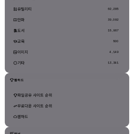
유틸리티
62,285
만화
39,082
도서
15,967
교육
500
이미지
4,149
기타
13,341
웹하드
파일공유 사이트 순위
무료다운 사이트 순위
웹하드
채널