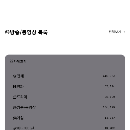
댓글 등록
방송/동영상 목록
전체보기 →
카테고리
전체
449,073
영화
67,174
드라마
88,426
방송/동영상
134,190
게임
13,057
애니메이션
10,902