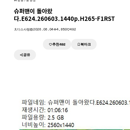
방송/동영상
슈퍼맨이 돌아왔
다.E624.260603.1440p.H265-F1RST
디스사랑
2026.06.04
4,850
492
추천
북마크
다운로드
492
공유