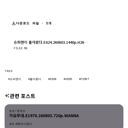
다운로드 파일 · 1개
슈퍼맨이 돌아왔다.E624.260603.1440p.H265-F1RST.mp4
다운로드
FILE
2.5G
TAGS
#슈퍼맨이
#돌아왔다
#E624
#H265
#F1RST
관련 포스트
방송/동영상
방송/동영상
가요무대.E1970.260803.720p.WANNA
5,885
다판다