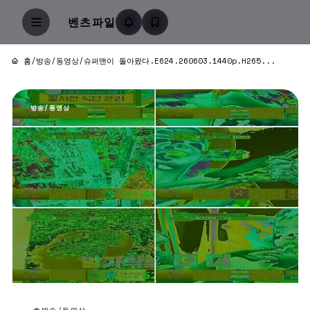
벤츠파일
홈
/
방송/동영상
/
슈퍼맨이 돌아왔다.E624.260603.1440p.H265...
방송/동영상