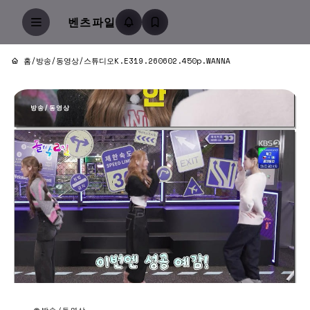
벤츠파일
홈
/
방송/동영상
/
스튜디오K.E319.260602.450p.WANNA
방송/동영상