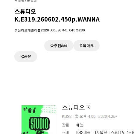
방송/동영상
스튜디오
K.E319.260602.450p.WANNA
산리오패밀리
2026.06.03
5,048
286
추천
북마크
다운로드
286
공유