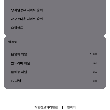
파일공유 사이트 순위
무료다운 사이트 순위
웹하드
채널
영화 채널
1,789
드라마 채널
342
예능 채널
310
TV 채널
126
개인정보처리방침
|
연락처