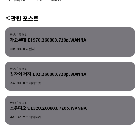
관련 포스트
방송/동영상
방송/동영상
가요무대.E1970.260803.720p.WANNA
5,882
다판다
방송/동영상
방송/동영상
왕자와 거지.E02.260803.720p.WANNA
4,960
그레이트캣
방송/동영상
방송/동영상
스튜디오K.E328.260803.720p.WANNA
5,373
그레이트캣