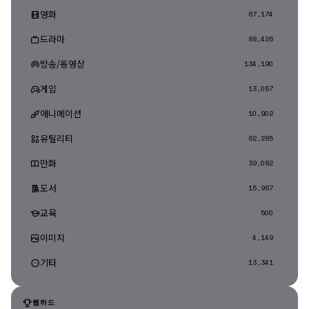
영화
67,174
드라마
88,426
방송/동영상
134,190
게임
13,057
애니메이션
10,902
유틸리티
62,285
만화
39,082
도서
15,967
교육
500
이미지
4,149
기타
13,341
웹하드