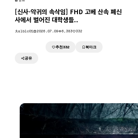
영화
[신사-악귀의 속삭임] FHD 고베 산속 폐신
사에서 벌어진 대학생들..
alblc01
2026.07.09
6,383
332
추천
북마크
다운로드
332
공유