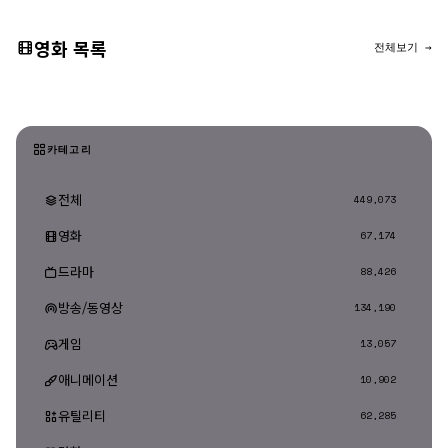
영화 목록
전체보기 →
카테고리
전체
449,073
영화
67,174
드라마
88,426
방송/동영상
134,190
게임
13,057
애니메이션
10,902
유틸리티
62,285