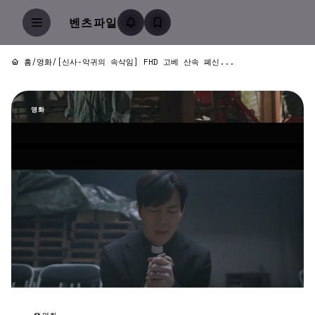
벤츠파일
홈
/
영화
/
[신사-악귀의 속삭임] FHD 고베 산속 폐신...
영화