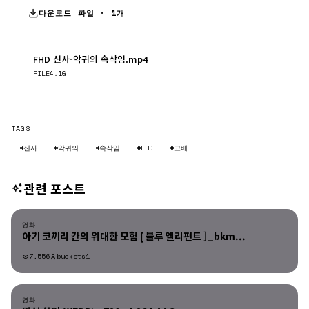
다운로드 파일 · 1개
FHD 신사-악귀의 속삭임.mp4
다운로드
FILE
4.1G
TAGS
#신사
#악귀의
#속삭임
#FHD
#고베
관련 포스트
영화
영화
아기 코끼리 칸의 위대한 모험 [ 블루 엘리펀트 ]_bkm...
7,556
buckets1
영화
영화