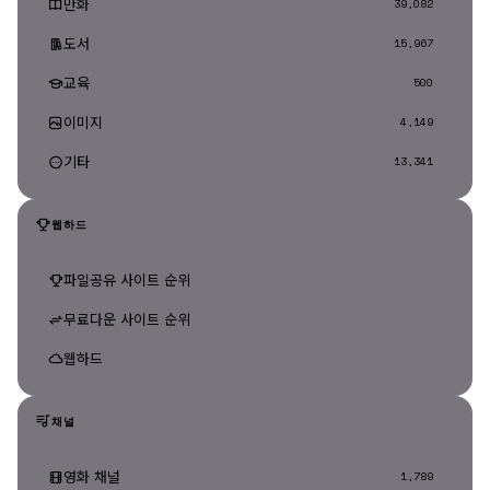
만화
39,082
도서
15,967
교육
500
이미지
4,149
기타
13,341
웹하드
파일공유 사이트 순위
무료다운 사이트 순위
웹하드
채널
영화 채널
1,789