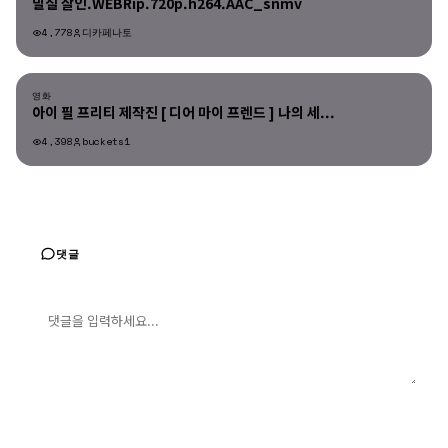
밀실 살인.WEBRip.720p.h264.AAC_snmv
4,778
디카페나토
영화
영화
아이 필 프리티 제작진 [ 디어 마이 프렌드 ] 나의 세...
4,398
buckets1
댓글
댓글 입력
댓글 등록