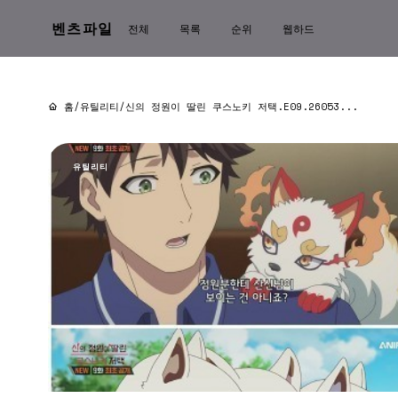
벤츠파일
전체
목록
순위
웹하드
홈
/
유틸리티
/
신의 정원이 딸린 쿠스노키 저택.E09.26053...
유틸리티