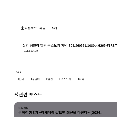
다운로드 파일 · 1개
신의 정원이 딸린 쿠스노키 저택.E09.260531.1080p.H265-F1RST
FILE
639.7M
TAGS
#신의
#정원이
#딸린
#쿠스노키
#저택
관련 포스트
유틸리티
유틸리티
무직전생 3기 ~이세계에 갔으면 최선을 다한다~ (2026...