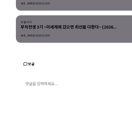
4,998
리바이사마
유틸리티
유틸리티
무직전생 3기 ~이세계에 갔으면 최선을 다한다~ (2026...
6,383
리바이사마
유틸리티
댓글
댓글 입력
댓글 등록