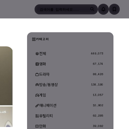
검색
카테고리
전체
449,073
영화
67,174
드라마
88,426
방송/동영상
134,190
게임
13,057
애니메이션
10,902
유틸리티
62,285
만화
39,082