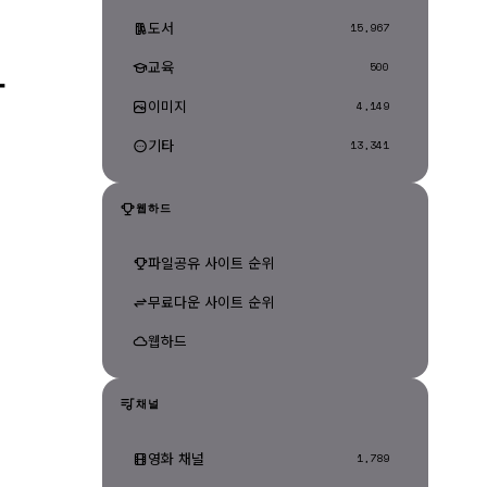
도서
15,967
교육
-
500
이미지
4,149
기타
13,341
웹하드
파일공유 사이트 순위
무료다운 사이트 순위
웹하드
채널
영화 채널
1,789