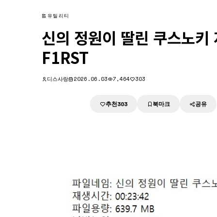
유틸리티
신의 정원이 딸린 쿠스노키 저택
F1RST
디스사랑
2026.06.03
7,464
303
추천
북마크
공유
다운로드
303