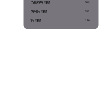
드라마 채널
342
예능 채널
310
TV 채널
126