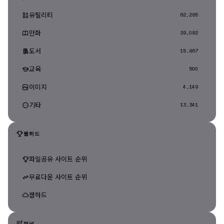
유틸리티
62,285
만화
39,082
도서
15,967
교육
500
이미지
4,149
기타
13,341
웹하드
파일공유 사이트 순위
무료다운 사이트 순위
웹하드
채널