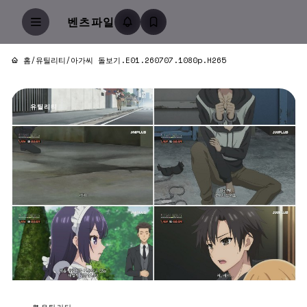
벤츠파일
홈
/
유틸리티
/
아가씨 돌보기.E01.260707.1080p.H265
유틸리티