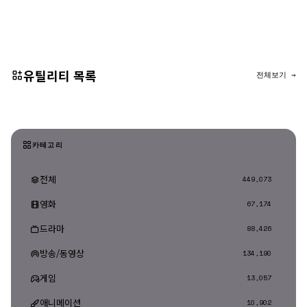
댓글 등록
유틸리티 목록
전체보기 →
카테고리
전체
449,073
영화
67,174
드라마
88,426
방송/동영상
134,190
게임
13,057
애니메이션
10,902