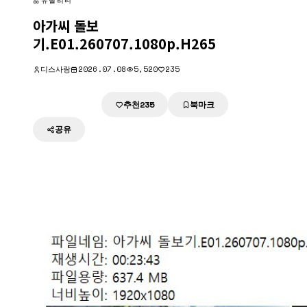
유틸리티
아가씨 돌보
기.E01.260707.1080p.H265
디스사랑
2026.07.08
5,520
235
추천
북마크
다운로드
235
공유