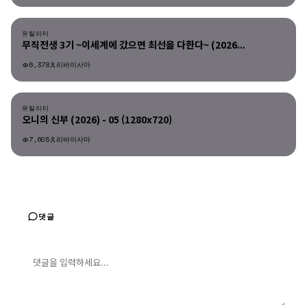
유틸리티
유틸리티
무직전생 3기 ~이세계에 갔으면 최선을 다한다~ (2026...
6,378
리바이사마
유틸리티
유틸리티
오니의 신부 (2026) - 05 (1280x720)
7,605
리바이사마
댓글
댓글 입력