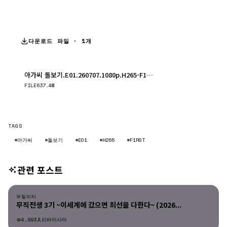
다운로드 파일 · 1개
아가씨 돌보기.E01.260707.1080p.H265-F1RST.mp4
다운로드
FILE
637.4M
TAGS
#아가씨
#돌보기
#E01
#H265
#F1RST
관련 포스트
유틸리티
유틸리티
무직전생 3기 ~이세계에 갔으면 최선을 다한다~ (2026...
4,993
리바이사마