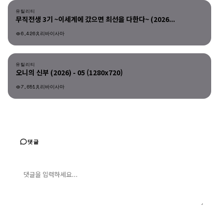
유틸리티
무직전생 3기 ~이세계에 갔으면 최선을 다한다~ (2026...
6,426
리바이사마
유틸리티
유틸리티
오니의 신부 (2026) - 05 (1280x720)
7,651
리바이사마
댓글
댓글 입력