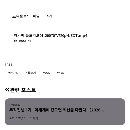
다운로드 파일 · 1개
아가씨 돌보기.E01.260707.720p-NEXT.mp4
다운로드
FILE
514.4M
TAGS
#아가씨
#돌보기
#E01
#NEXT
관련 포스트
유틸리티
유틸리티
무직전생 3기 ~이세계에 갔으면 최선을 다한다~ (2026...
5,035
리바이사마
유틸리티