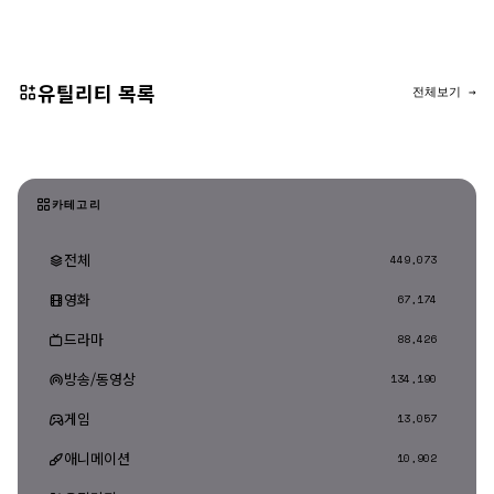
댓글 등록
유틸리티 목록
전체보기 →
카테고리
전체
449,073
영화
67,174
드라마
88,426
방송/동영상
134,190
게임
13,057
애니메이션
10,902