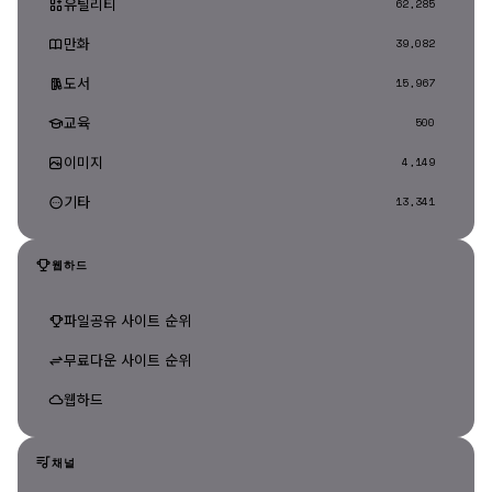
유틸리티
62,285
만화
39,082
도서
15,967
교육
500
이미지
4,149
기타
13,341
웹하드
파일공유 사이트 순위
무료다운 사이트 순위
웹하드
채널