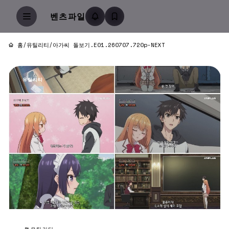
벤츠파일
홈
/
유틸리티
/
아가씨 돌보기.E01.260707.720p-NEXT
유틸리티