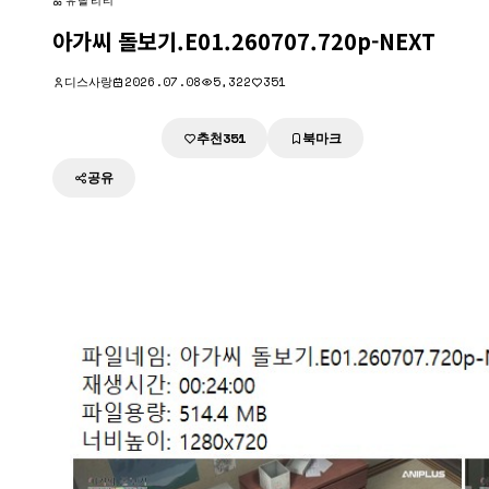
유틸리티
아가씨 돌보기.E01.260707.720p-NEXT
디스사랑
2026.07.08
5,322
351
추천
북마크
다운로드
351
공유