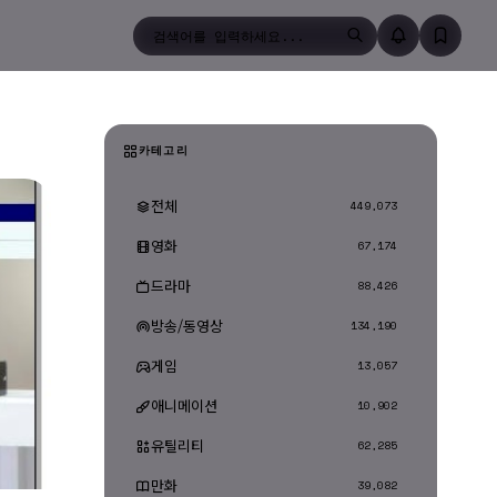
검색
카테고리
전체
449,073
영화
67,174
드라마
88,426
방송/동영상
134,190
게임
13,057
애니메이션
10,902
유틸리티
62,285
만화
39,082