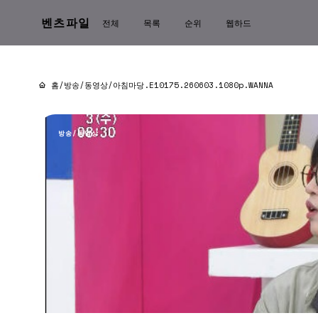
벤츠파일
전체
목록
순위
웹하드
홈
/
방송/동영상
/
아침마당.E10175.260603.1080p.WANNA
방송/동영상