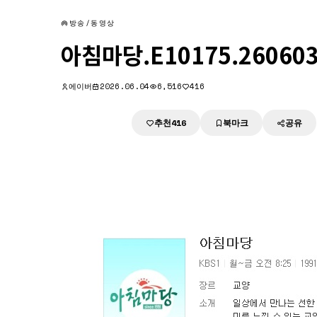
방송/동영상
아침마당.E10175.260603
에이버
2026.06.04
6,516
416
추천
북마크
공유
다운로드
416