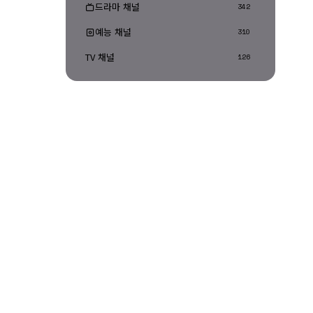
드라마 채널
342
예능 채널
310
TV 채널
126