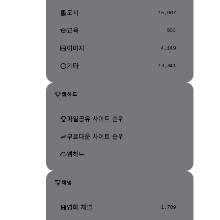
도서
15,967
교육
500
이미지
4,149
기타
13,341
웹하드
파일공유 사이트 순위
무료다운 사이트 순위
웹하드
채널
영화 채널
1,789