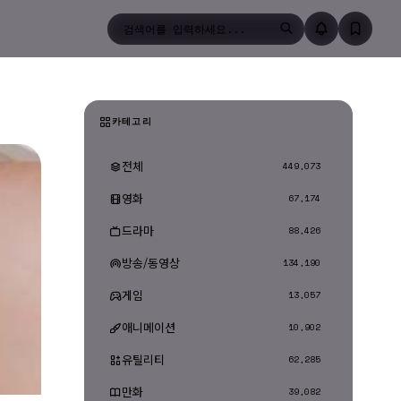
검색
카테고리
전체
449,073
영화
67,174
드라마
88,426
방송/동영상
134,190
게임
13,057
애니메이션
10,902
유틸리티
62,285
만화
39,082