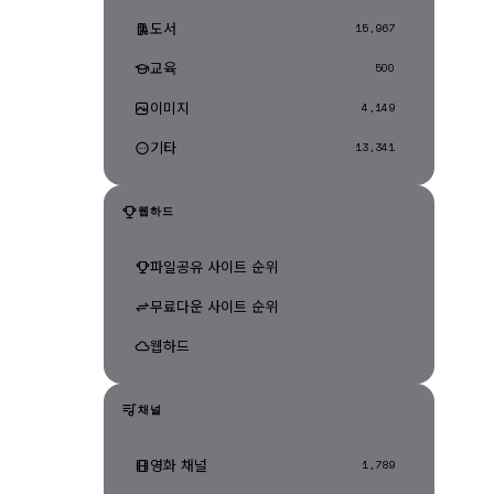
도서
15,967
교육
500
이미지
4,149
기타
13,341
웹하드
파일공유 사이트 순위
무료다운 사이트 순위
웹하드
채널
영화 채널
1,789