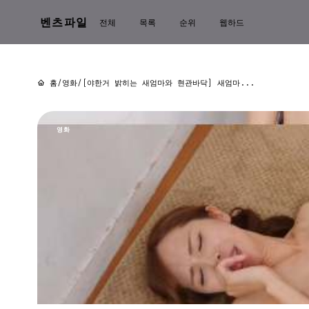
벤츠파일
전체
목록
순위
웹하드
홈
/
영화
/
[야한거 밝히는 새엄마와 현관바닥] 새엄마...
영화