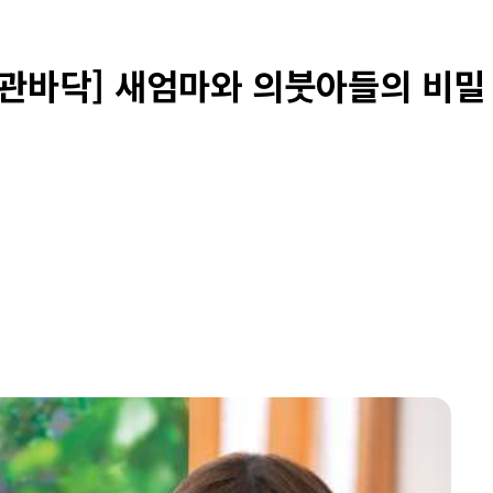
현관바닥] 새엄마와 의붓아들의 비밀