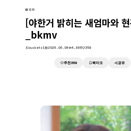
영화
[야한거 밝히는 새엄마와 
_bkmv
buckets1
2026.06.04
4,885
359
추천
북마크
공유
다운로드
359