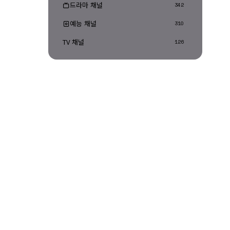
드라마 채널
342
예능 채널
310
TV 채널
126